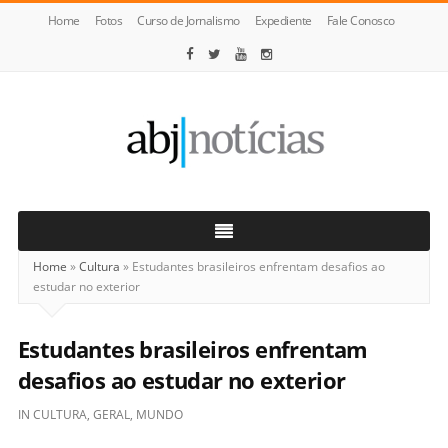
Home
Fotos
Curso de Jornalismo
Expediente
Fale Conosco
ABJ
Notícias
Home
»
Cultura
»
Estudantes brasileiros enfrentam desafios ao
estudar no exterior
Estudantes brasileiros enfrentam
desafios ao estudar no exterior
IN
CULTURA
,
GERAL
,
MUNDO