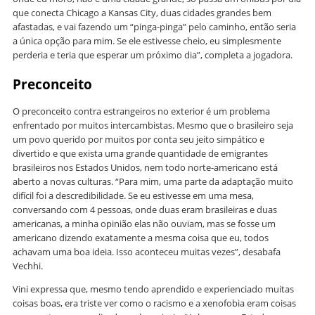
que conecta Chicago a Kansas City, duas cidades grandes bem
afastadas, e vai fazendo um “pinga-pinga” pelo caminho, então seria
a única opção para mim. Se ele estivesse cheio, eu simplesmente
perderia e teria que esperar um próximo dia”, completa a jogadora.
Preconceito
O preconceito contra estrangeiros no exterior é um problema
enfrentado por muitos intercambistas. Mesmo que o brasileiro seja
um povo querido por muitos por conta seu jeito simpático e
divertido e que exista uma grande quantidade de emigrantes
brasileiros nos Estados Unidos, nem todo norte-americano está
aberto a novas culturas. “Para mim, uma parte da adaptação muito
difícil foi a descredibilidade. Se eu estivesse em uma mesa,
conversando com 4 pessoas, onde duas eram brasileiras e duas
americanas, a minha opinião elas não ouviam, mas se fosse um
americano dizendo exatamente a mesma coisa que eu, todos
achavam uma boa ideia. Isso aconteceu muitas vezes”, desabafa
Vechhi.
Vini expressa que, mesmo tendo aprendido e experienciado muitas
coisas boas, era triste ver como o racismo e a xenofobia eram coisas