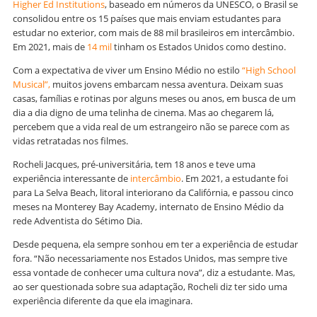
Higher Ed Institutions
, baseado em números da UNESCO, o Brasil se
consolidou entre os 15 países que mais enviam estudantes para
estudar no exterior, com mais de 88 mil brasileiros em intercâmbio.
Em 2021, mais de
14 mil
tinham os Estados Unidos como destino.
Com a expectativa de viver um Ensino Médio no estilo
“High School
Musical”,
muitos jovens embarcam nessa aventura. Deixam suas
casas, famílias e rotinas por alguns meses ou anos, em busca de um
dia a dia digno de uma telinha de cinema. Mas ao chegarem lá,
percebem que a vida real de um estrangeiro não se parece com as
vidas retratadas nos filmes.
Rocheli Jacques, pré-universitária, tem 18 anos e teve uma
experiência interessante de
intercâmbio
. Em 2021, a estudante foi
para La Selva Beach, litoral interiorano da Califórnia, e passou cinco
meses na Monterey Bay Academy, internato de Ensino Médio da
rede Adventista do Sétimo Dia.
Desde pequena, ela sempre sonhou em ter a experiência de estudar
fora. “Não necessariamente nos Estados Unidos, mas sempre tive
essa vontade de conhecer uma cultura nova”, diz a estudante. Mas,
ao ser questionada sobre sua adaptação, Rocheli diz ter sido uma
experiência diferente da que ela imaginara.