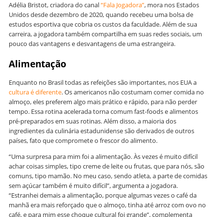
Adélia Bristot, criadora do canal
“Fala Jogadora”
, mora nos Estados
Unidos desde dezembro de 2020, quando recebeu uma bolsa de
estudos esportiva que cobria os custos da faculdade. Além de sua
carreira, a jogadora também compartilha em suas redes sociais, um
pouco das vantagens e desvantagens de uma estrangeira.
Alimentação
Enquanto no Brasil todas as refeições são importantes, nos EUA a
cultura é diferente
. Os americanos não costumam comer comida no
almoço, eles preferem algo mais prático e rápido, para não perder
tempo. Essa rotina acelerada torna comum fast-foods e alimentos
pré-preparados em suas rotinas. Além disso, a maioria dos
ingredientes da culinária estadunidense são derivados de outros
países, fato que compromete o frescor do alimento.
“Uma surpresa para mim foi a alimentação. Às vezes é muito difícil
achar coisas simples, tipo creme de leite ou frutas, que para nós, são
comuns, tipo mamão. No meu caso, sendo atleta, a parte de comidas
sem açúcar também é muito difícil”, argumenta a jogadora.
“Estranhei demais a alimentação, porque algumas vezes o café da
manhã era mais reforçado que o almoço, tinha até arroz com ovo no
café, e para mim esse choque cultural foi grande”, complementa