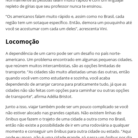
Normalmente as pessoas falam muito rápido e com um linguajar
repleto de gírias que seu professor nunca te ensinou.
“Os americanos falam muito rápido e, assim como no Brasil, cada
região tem um sotaque específico. Então, demora um pouquinho até
você se acostumar com cada um deles”, acrescenta Vini.
Locomoção
A dependência de um carro pode ser um desafio no país norte-
americano. Um problema encontrado em algumas pequenas cidades,
que reúnem muitos intercambistas, são as opções limitadas de
transporte. “As cidades são muito afastadas umas das outras, então
quando você vem como estudante e sozinha, você acaba
dependendo de arranjar carona para praticamente tudo, já que as
cidades não são feitas com opções para caminhar ou outras opções
de transporte”, afirma Adélia Bristot.
Junto a isso, viajar também pode ser um pouco complicado se você
não estiver alocado nas grandes capitais. Não existem linhas de
ônibus que fazem o trajeto de uma cidade a outra como no Brasil,
então não existe a possibilidade de ir em uma rodoviária a qualquer
momento e conseguir um ônibus para outra cidade ou estado. “Aqui
onde eu moro, não é uma cidade grande, só passa um ônibus por dia