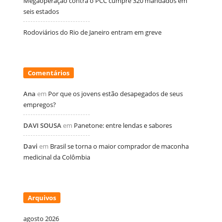
Megaoperação contra o PCC cumpre 320 mandados em
seis estados
Rodoviários do Rio de Janeiro entram em greve
Comentários
Ana
em
Por que os jovens estão desapegados de seus
empregos?
DAVI SOUSA
em
Panetone: entre lendas e sabores
Davi
em
Brasil se torna o maior comprador de maconha
medicinal da Colômbia
Arquivos
agosto 2026