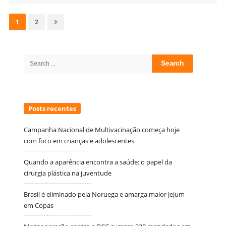
Navegação
por
Page
Page
1
2
posts
Site
Sidebar
Search
for:
Posts recentes
Campanha Nacional de Multivacinação começa hoje
com foco em crianças e adolescentes
Quando a aparência encontra a saúde: o papel da
cirurgia plástica na juventude
Brasil é eliminado pela Noruega e amarga maior jejum
em Copas