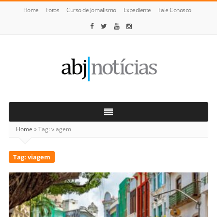
Home
Fotos
Curso de Jornalismo
Expediente
Fale Conosco
ABJ
Notícias
Home
»
Tag:
viagem
Tag:
viagem