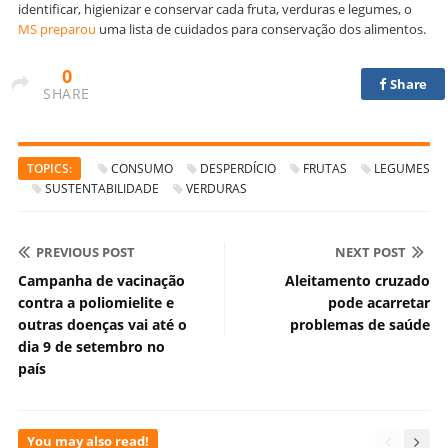
identificar, higienizar e conservar cada fruta, verduras e legumes, o
MS preparou
uma lista de cuidados para conservação dos alimentos.
0
Share
SHARE
TOPICS:
CONSUMO
DESPERDÍCIO
FRUTAS
LEGUMES
SUSTENTABILIDADE
VERDURAS
PREVIOUS POST
NEXT POST
Campanha de vacinação
Aleitamento cruzado
contra a poliomielite e
pode acarretar
outras doenças vai até o
problemas de saúde
dia 9 de setembro no
país
You may also read!