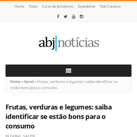
Home
Fotos
Curso de Jornalismo
Expediente
Fale Conosco
ABJ
Notícias
Home
»
Geral
»
Frutas, verduras e legumes: saiba identificar se
estão bons para o consumo
Frutas, verduras e legumes: saiba
identificar se estão bons para o
consumo
IN
GERAL
,
SAÚDE