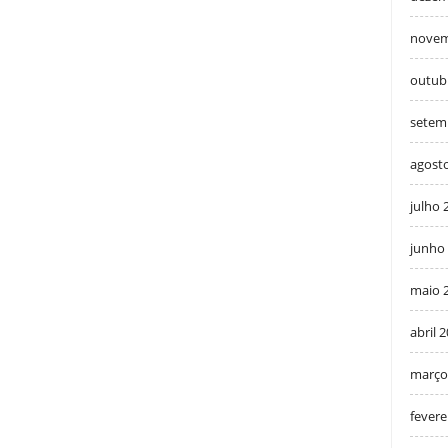
novem
outub
setem
agost
julho 
junho
maio 
abril 
março
fevere