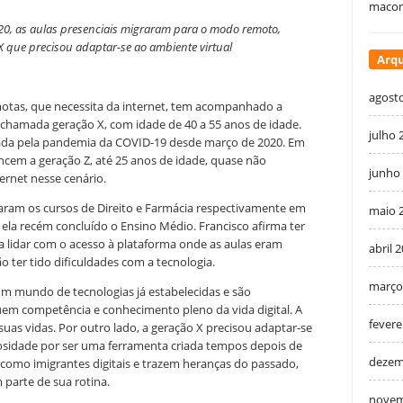
macon
20, as aulas presenciais migraram para o modo remoto,
 que precisou adaptar-se ao ambiente virtual
Arqu
agost
motas, que necessita da internet, tem acompanhado a
 chamada geração X, com idade de 40 a
55 anos de idade.
julho 
cada pela pandemia da COVID-19 desde março de 2020. Em
ncem a geração Z, até 25 anos de idade, quase não
junho
ernet nesse cenário.
ciaram os cursos de Direito e Farmácia respectivamente em
maio 
 ela recém concluído o Ensino Médio. Francisco afirma ter
a lidar com o acesso à plataforma onde as aulas eram
abril 
o ter tido dificuldades com a tecnologia.
março
m mundo de tecnologias já estabelecidas e são
uem competência e conhecimento pleno da vida digital. A
fevere
 suas vidas. Por outro lado, a geração X precisou adaptar-se
iosidade por ser uma ferramenta criada tempos depois de
dezem
 como imigrantes digitais e trazem heranças do passado,
 parte de sua rotina.
novem