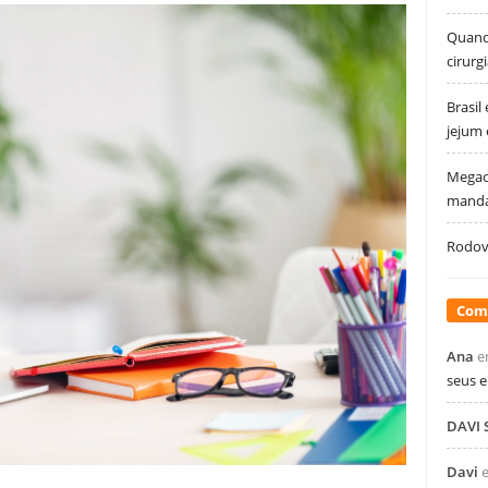
Quando
cirurg
Brasil
jejum
Megao
manda
Rodovi
Com
Ana
e
seus 
DAVI
Davi