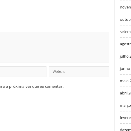
novem
outub
setem
agost
julho 
junho
maio 
ra a próxima vez que eu comentar.
abril 
março
fevere
dezem