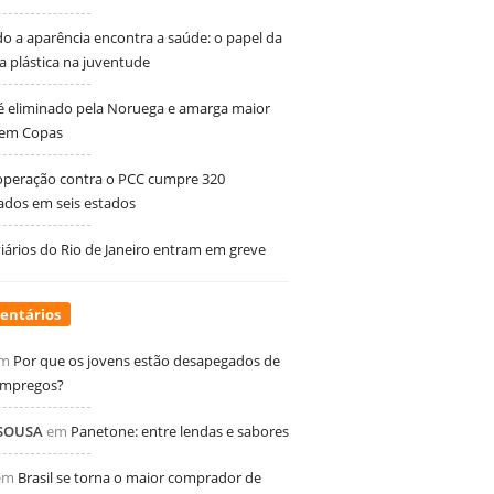
 a aparência encontra a saúde: o papel da
ia plástica na juventude
 é eliminado pela Noruega e amarga maior
 em Copas
peração contra o PCC cumpre 320
dos em seis estados
ários do Rio de Janeiro entram em greve
entários
m
Por que os jovens estão desapegados de
empregos?
 SOUSA
em
Panetone: entre lendas e sabores
em
Brasil se torna o maior comprador de