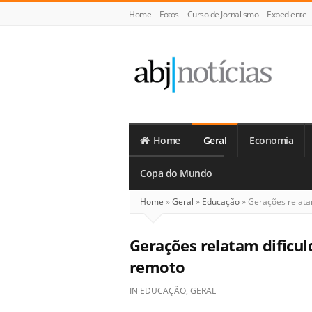
Home
Fotos
Curso de Jornalismo
Expediente
ABJ
Notícias
Home
Geral
Economia
Copa do Mundo
Home
»
Geral
»
Educação
»
Gerações relata
Gerações relatam dificu
remoto
IN
EDUCAÇÃO
,
GERAL