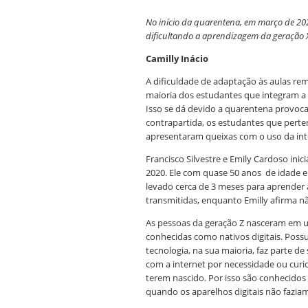
No início da quarentena, em março de 20
dificultando a aprendizagem da geração X
Camilly Inácio
A dificuldade de adaptação às aulas re
maioria dos estudantes que integram a
Isso se dá devido a quarentena provo
contrapartida, os estudantes que perte
apresentaram queixas com o uso da int
Francisco Silvestre e Emily Cardoso ini
2020. Ele com quase 50 anos
de idade e
levado cerca de 3 meses para aprender 
transmitidas, enquanto Emilly afirma nã
As pessoas da geração Z nasceram em u
conhecidas como nativos digitais. Poss
tecnologia, na sua maioria, faz parte de
com a internet por necessidade ou cur
terem nascido. Por isso são conhecidos
quando os aparelhos digitais não faziam