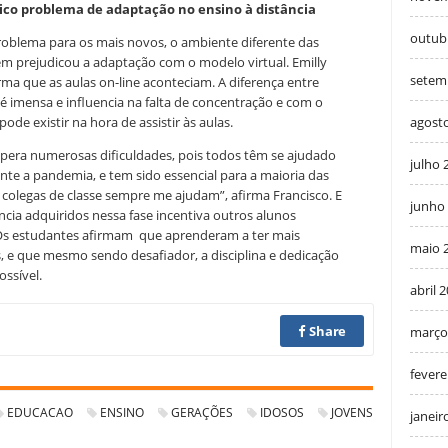
nico problema de adaptação no ensino à distância
outub
oblema para os mais novos, o ambiente diferente das
 prejudicou a adaptação com o modelo virtual. Emilly
setem
ma que as aulas on-line aconteciam. A diferença entre
is é imensa e influencia na falta de concentração e com o
agost
de existir na hora de assistir às aulas.
pera numerosas dificuldades, pois todos têm se ajudado
julho 
nte a pandemia, e tem sido essencial para a maioria das
colegas de classe sempre me ajudam”, afirma Francisco. E
junho
cia adquiridos nessa fase incentiva outros alunos
Os estudantes afirmam
que aprenderam a ter mais
maio 
s, e que mesmo sendo desafiador, a disciplina e dedicação
ssível.
abril 
Share
março
fevere
EDUCACAO
ENSINO
GERAÇÕES
IDOSOS
JOVENS
janeir