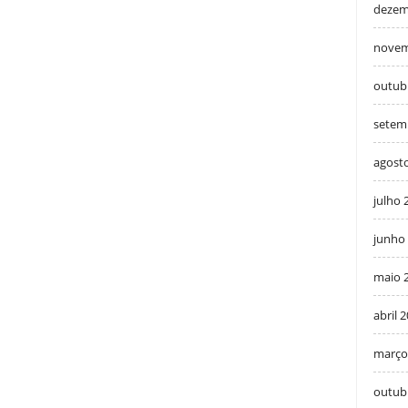
dezem
novem
outub
setem
agost
julho 
junho
maio 
abril 
março
outub