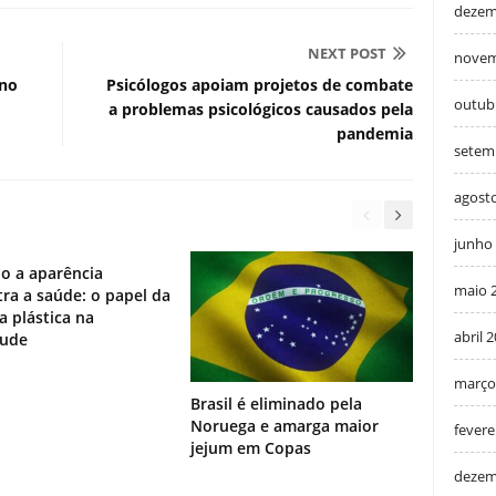
dezem
NEXT POST
novem
 no
Psicólogos apoiam projetos de combate
outub
a problemas psicológicos causados pela
pandemia
setem
agost
junho
o a aparência
maio 
ra a saúde: o papel da
ia plástica na
abril 
tude
março
Brasil é eliminado pela
Noruega e amarga maior
fevere
jejum em Copas
dezem