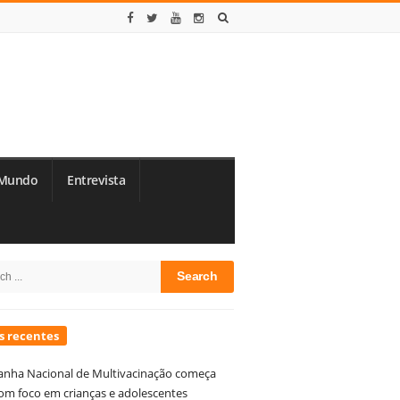
Mundo
Entrevista
te
h
debar
s recentes
nha Nacional de Multivacinação começa
om foco em crianças e adolescentes