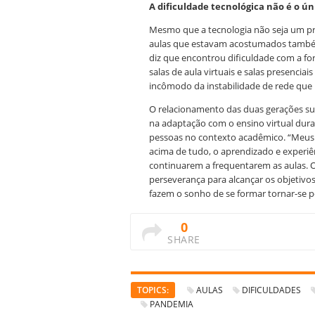
A dificuldade tecnológica não é o ú
Mesmo que a tecnologia não seja um pr
aulas que estavam acostumados também
diz
que encontrou dificuldade com a for
salas de aula virtuais e salas presencia
incômodo da instabilidade de rede que po
O relacionamento das duas gerações su
na adaptação com o ensino virtual dura
pessoas no contexto acadêmico. “Meus 
acima de tudo, o aprendizado e experiên
continuarem a frequentarem as aulas. 
perseverança para alcançar os objetivo
fazem o sonho de se formar tornar-se po
0
SHARE
TOPICS:
AULAS
DIFICULDADES
PANDEMIA