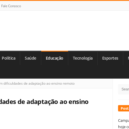
Fale Conosco
Política
Saúde
Educação
Tecnologia
Esportes
Si
m dificuldades de adaptação ao ensino remoto
Searc
Si
for:
ldades de adaptação ao ensino
Post
Campa
hoje c