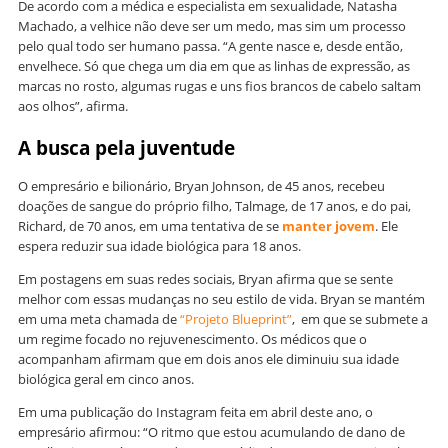
De acordo com a médica e especialista em sexualidade, Natasha
Machado, a velhice não deve ser um medo, mas sim um processo
pelo qual todo ser humano passa. “A gente nasce e, desde então,
envelhece. Só que chega um dia em que as linhas de expressão, as
marcas no rosto, algumas rugas e uns fios brancos de cabelo saltam
aos olhos”, afirma.
A busca pela juventude
O empresário e bilionário, Bryan Johnson, de 45 anos, recebeu
doações de sangue do próprio filho, Talmage, de 17 anos, e do pai,
Richard, de 70 anos, em uma tentativa de se
manter jovem
. Ele
espera reduzir sua idade biológica para 18 anos.
Em postagens em suas redes sociais, Bryan afirma que se sente
melhor com essas mudanças no seu estilo de vida. Bryan se mantém
em uma meta chamada de
“Projeto Blueprint”
, em que se submete a
um regime focado no rejuvenescimento. Os médicos que o
acompanham afirmam que em dois anos ele diminuiu sua idade
biológica geral em cinco anos.
Em uma publicação do Instagram feita em abril deste ano, o
empresário afirmou: “O ritmo que estou acumulando de dano de