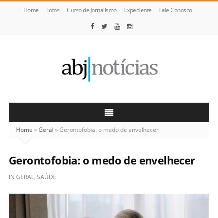
Home
Fotos
Curso de Jornalismo
Expediente
Fale Conosco
ABJ
Notícias
Home
»
Geral
»
Gerontofobia: o medo de envelhecer
Gerontofobia: o medo de envelhecer
IN
GERAL
,
SAÚDE