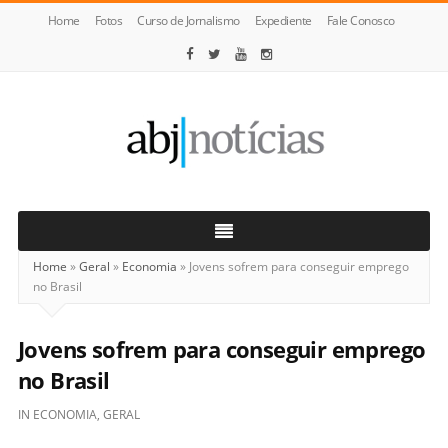
Home
Fotos
Curso de Jornalismo
Expediente
Fale Conosco
ABJ
Notícias
Home
»
Geral
»
Economia
»
Jovens sofrem para conseguir emprego
no Brasil
Jovens sofrem para conseguir emprego
no Brasil
IN
ECONOMIA
,
GERAL