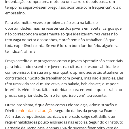
indenização, compra uma moto ou um carro, e depois passa um
tempo no seguro-desemprego. Isso acontece com frequência”, diz o
empresário.
Para ele, muitas vezes o problema não está na falta de
oportunidades, mas na resistência dos jovens em aceitar cargos que
não correspondem exatamente ao que idealizaram. “Às vezes não
tem vaga no setor dos sonhos, e preferem não trabalhar. Só que
toda experiência conta. Se você foi um bom funcionário, alguém vai
te indicar”, afirma.
Fraga acredita que programas como o Jovem Aprendiz são essenciais
para iniciar adolescentes e jovens na cultura de responsabilidade e
compromisso. Em sua empresa, quatro aprendizes estão atualmente
contratados. “Gosto de trabalhar com jovens, mas não é simples. Eles
têm uma vida social muito ativa, em balada, bebidas etc, que pode
interferir. Além disso, falta maturidade para entender que o trabalho
precisa ser prioridade. Com o tempo, isso vem”, acrescenta.
Outro problema, é que áreas como Odontologia, Administração e
Direito
enfrentam saturação
, segundo dados da pesquisa Exame.
Além das competências técnicas, o mercado exige soft skills, que
requer habilidades pouco ensinadas nas escolas. Segundo o Instituto
Carnegie de Tecnologia, apenas 15% do sucesso financeiro vem do