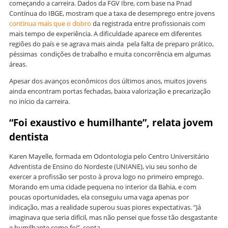
começando a carreira. Dados da FGV Ibre, com base na Pnad
Contínua do IBGE, mostram que a taxa de desemprego entre jovens
continua mais que o dobro
da registrada entre profissionais com
mais tempo de experiência. A dificuldade aparece em diferentes
regiões do país e se agrava mais ainda pela falta de preparo prático,
péssimas condições de trabalho e muita concorrência em algumas
áreas.
Apesar dos avanços econômicos dos últimos anos, muitos jovens
ainda encontram portas fechadas, baixa valorização e precarização
no início da carreira.
“Foi exaustivo e humilhante”, relata jovem
dentista
Karen Mayelle, formada em Odontologia pelo Centro Universitário
Adventista de Ensino do Nordeste (UNIANE), viu seu sonho de
exercer a profissão ser posto à prova logo no primeiro emprego.
Morando em uma cidade pequena no interior da Bahia, e com
poucas oportunidades, ela conseguiu uma vaga apenas por
indicação, mas a realidade superou suas piores expectativas. “Já
imaginava que seria difícil, mas não pensei que fosse tão desgastante
e humilhante como foi”, conta.