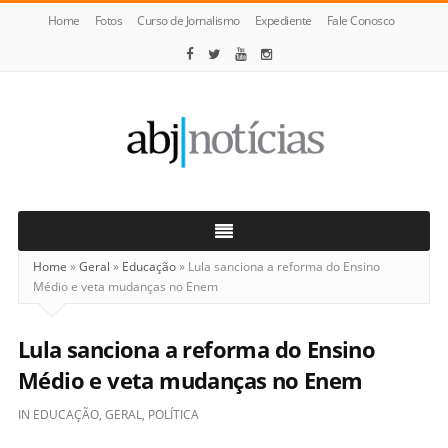
Home
Fotos
Curso de Jornalismo
Expediente
Fale Conosco
ABJ
Notícias
Home
»
Geral
»
Educação
»
Lula sanciona a reforma do Ensino
Médio e veta mudanças no Enem
Lula sanciona a reforma do Ensino
Médio e veta mudanças no Enem
IN
EDUCAÇÃO
,
GERAL
,
POLÍTICA