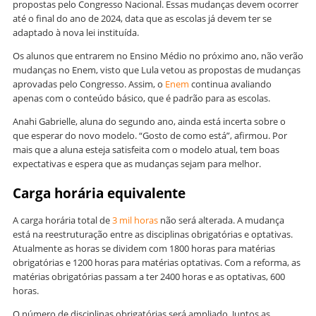
propostas pelo Congresso Nacional. Essas mudanças devem ocorrer
até o final do ano de 2024, data que as escolas já devem ter se
adaptado à nova lei instituída.
Os alunos que entrarem no Ensino Médio no próximo ano, não verão
mudanças no Enem, visto que Lula vetou as propostas de mudanças
aprovadas pelo Congresso. Assim, o
Enem
continua avaliando
apenas com o conteúdo básico, que é padrão para as escolas.
Anahi Gabrielle, aluna do segundo ano, ainda está incerta sobre o
que esperar do novo modelo. “Gosto de como está”, afirmou. Por
mais que a aluna esteja satisfeita com o modelo atual, tem boas
expectativas e espera que as mudanças sejam para melhor.
Carga horária equivalente
A carga horária total de
3 mil horas
não será alterada. A mudança
está na reestruturação entre as disciplinas obrigatórias e optativas.
Atualmente as horas se dividem com 1800 horas para matérias
obrigatórias e 1200 horas para matérias optativas. Com a reforma, as
matérias obrigatórias passam a ter 2400 horas e as optativas, 600
horas.
O número de disciplinas obrigatórias será ampliado. Juntos as