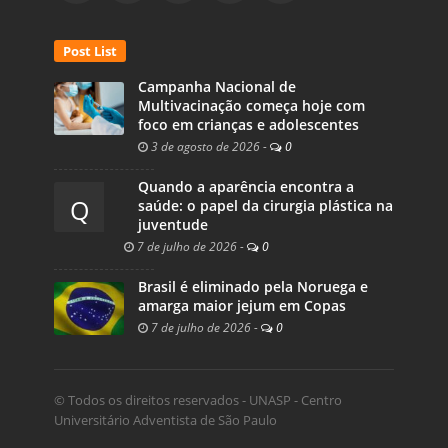
Post List
Campanha Nacional de
Multivacinação começa hoje com
foco em crianças e adolescentes
3 de agosto de 2026
-
0
Quando a aparência encontra a
Q
saúde: o papel da cirurgia plástica na
juventude
7 de julho de 2026
-
0
Brasil é eliminado pela Noruega e
amarga maior jejum em Copas
7 de julho de 2026
-
0
© Todos os direitos reservados - UNASP - Centro
Universitário Adventista de São Paulo