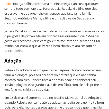
mãe
enxerga a filha como uma menina meiga e ansiosa que quer
sempre tudo com rapidez. Para os pais, Rebeka é a filha que eles
esperavam e que preenche um espaço que faltava na família.
Segundo Antônio e Maria, a filha é uma dádiva de Deus para o
convívio familiar.
Já para Rebeka os pais são bem divertidos e carinhosos, mas às vezes
o pai gosta de provocá-la em brincadeiras durante o dia. “Meu pai
gosta de ‘caçar conversa comigo’ e fica me irritando, tentando tirar
minha paciência, o que às vezes é bem chato”, relata em tom de
brincandeira.
Adoção
Rebeka foi adotada assim que nasceu. Apesar de não conhecer sua
família biológica, pois seu pai adotivo prefere que ela não tenha
contato com eles, Rebeka teve a oportunidade de conhecer seu
irmão biológico, e, segundo ela, o dia em falou com ele pela primeira
vez, foi o mais feliz da sua vida.
Em 25 de maio é comemorado no Brasil o Dia Nacional da Adoção e
quando Rebeka pensa no ato de adotar, acredita ser algo muito bom,
pois, para ela, muitas pessoas querem e precisam de alguém, na fila