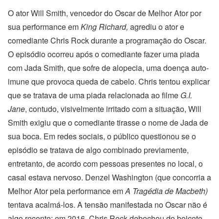
O ator Will Smith, vencedor do Oscar de Melhor Ator por
sua performance em
King Richard,
agrediu o ator e
comediante Chris Rock durante a programação do Oscar.
O episódio ocorreu após o comediante fazer uma piada
com Jada Smith, que sofre de alopecia, uma doença auto-
imune que provoca queda de cabelo. Chris tentou explicar
que se tratava de uma piada relacionada ao filme
G.I.
Jane
, contudo, visivelmente irritado com a situação, Will
Smith exigiu que o comediante tirasse o nome de Jada de
sua boca. Em redes sociais, o público questionou se o
episódio se tratava de algo combinado previamente,
entretanto, de acordo com pessoas presentes no local, o
casal estava nervoso. Denzel Washington (que concorria a
Melhor Ator pela performance em
A Tragédia de Macbeth)
tentava acalmá-los. A tensão manifestada no Oscar não é
algo recente: em 2016, Chris Rock debochou do boicote