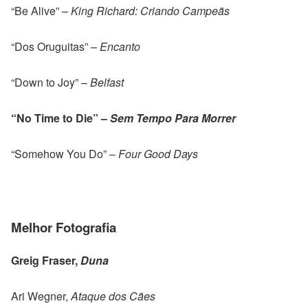
“Be Alive” –
King Richard: Criando Campeãs
“Dos Oruguitas” –
Encanto
“Down to Joy” –
Belfast
“No Time to Die” –
Sem Tempo Para Morrer
“Somehow You Do” –
Four Good Days
Melhor Fotografia
Greig Fraser,
Duna
Ari Wegner,
Ataque dos Cães