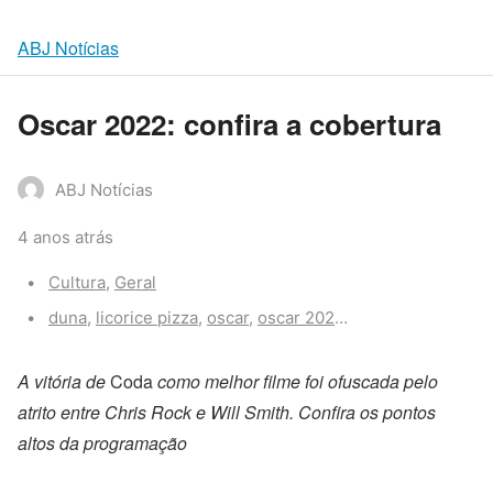
ABJ Notícias
Oscar 2022: confira a cobertura
ABJ Notícias
4 anos atrás
Categories:
Cultura
,
Geral
Tags:
duna
,
licorice pizza
,
oscar
,
oscar 2022
,
the power of the 
A vitória de
Coda
como melhor filme foi ofuscada pelo
atrito entre Chris Rock e Will Smith. Confira os pontos
altos da programação