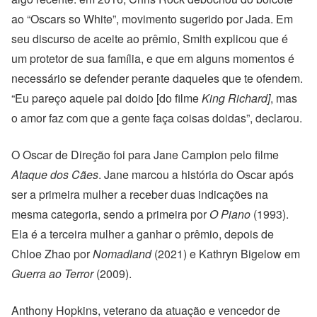
ao “Oscars so White”, movimento sugerido por Jada. Em
seu discurso de aceite ao prêmio, Smith explicou que é
um protetor de sua família, e que em alguns momentos é
necessário se defender perante daqueles que te ofendem.
“Eu pareço aquele pai doido [do filme
King Richard]
, mas
o amor faz com que a gente faça coisas doidas”, declarou.
O Oscar de Direção foi para Jane Campion pelo filme
Ataque dos Cães
. Jane marcou a história do Oscar após
ser a primeira mulher a receber duas indicações na
mesma categoria, sendo a primeira por
O Piano
(1993).
Ela é a terceira mulher a ganhar o prêmio, depois de
Chloe Zhao por
Nomadland
(2021) e Kathryn Bigelow em
Guerra ao Terror
(2009).
Anthony Hopkins, veterano da atuação e vencedor de