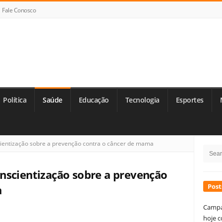
Fale Conosco
Política
Saúde
Educação
Tecnologia
Esportes
Si
ientização sobre a prevenção contra o câncer de mama
Searc
Si
for:
nscientização sobre a prevenção
Post
a
Campa
hoje c