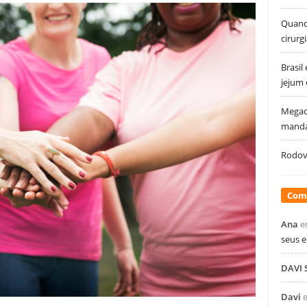
Quando
cirurg
Brasil
jejum
Megao
manda
Rodovi
Com
Ana
e
seus 
DAVI
Davi