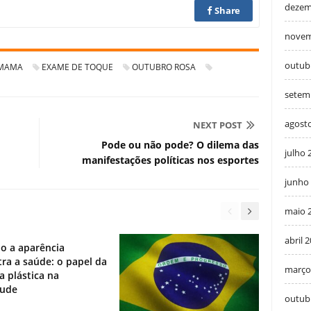
dezem
Share
novem
outub
 MAMA
EXAME DE TOQUE
OUTUBRO ROSA
setem
agost
NEXT POST
Pode ou não pode? O dilema das
julho 
manifestações políticas nos esportes
junho
maio 
abril 
o a aparência
ra a saúde: o papel da
março
ia plástica na
tude
outub