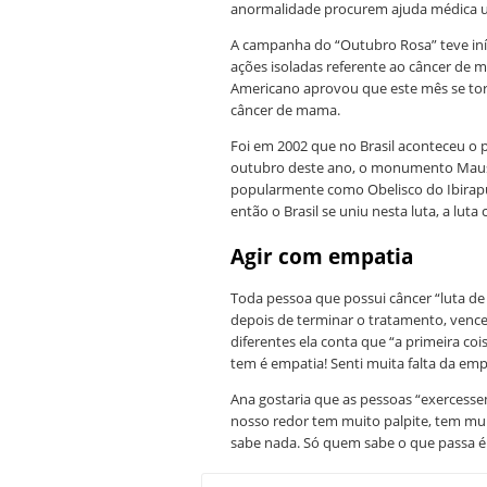
anormalidade procurem ajuda médica u
A campanha do “Outubro Rosa” teve iní
ações isoladas referente ao câncer de
Americano aprovou que este mês se tor
câncer de mama.
Foi em 2002 que no Brasil aconteceu o 
outubro deste ano, o monumento Mauso
popularmente como Obelisco do Ibirapu
então o Brasil se uniu nesta luta, a lu
Agir com empatia
Toda pessoa que possui câncer “luta de 
depois de terminar o tratamento, vence
diferentes ela conta que “a primeira co
tem é empatia! Senti muita falta da em
Ana gostaria que as pessoas “exercesse
nosso redor tem muito palpite, tem mui
sabe nada. Só quem sabe o que passa é a