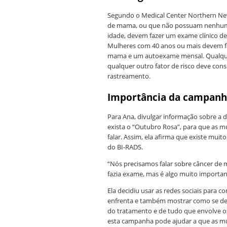
Segundo o Medical Center Northern Neva
de mama, ou que não possuam nenhu
idade, devem fazer um exame clínico d
Mulheres com 40 anos ou mais devem f
mama e um autoexame mensal. Qualquer
qualquer outro fator de risco deve cons
rastreamento.
Importância da campan
Para Ana, divulgar informação sobre a d
exista o “Outubro Rosa”, para que as 
falar. Assim, ela afirma que existe mui
do BI-RADS.
“Nós precisamos falar sobre câncer de 
fazia exame, mas é algo muito important
Ela decidiu usar as redes sociais para 
enfrenta e também mostrar como se desa
do tratamento e de tudo que envolve os
esta campanha pode ajudar a que as mu