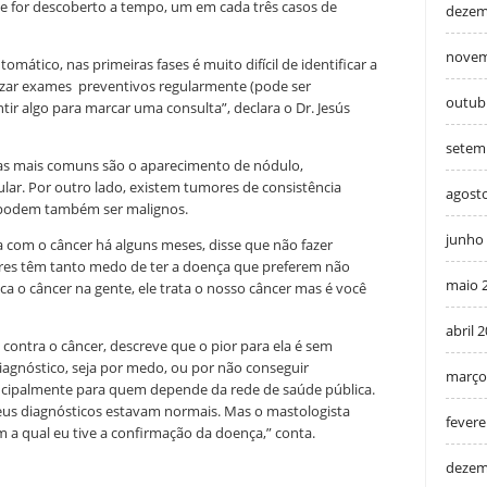
Se for descoberto a tempo, um em cada três casos de
dezem
novem
mático, nas primeiras fases é muito difícil de identificar a
alizar exames preventivos regularmente (pode ser
outub
ir algo para marcar uma consulta”, declara o Dr. Jesús
setem
as mais comuns são o aparecimento de nódulo,
lar. Por outro lado, existem tumores de consistência
agost
 podem também ser malignos.
junho
 com o câncer há alguns meses, disse que não fazer
es têm tanto medo de ter a doença que preferem não
maio 
a o câncer na gente, ele trata o nosso câncer mas é você
abril 
 contra o câncer, descreve que o pior para ela é sem
iagnóstico, seja por medo, ou por não conseguir
março
ncipalmente para quem depende da rede de saúde pública.
us diagnósticos estavam normais. Mas o mastologista
fevere
 a qual eu tive a confirmação da doença,” conta.
dezem