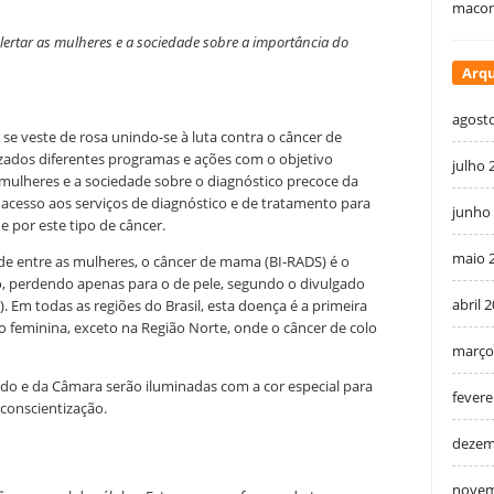
macon
rtar as mulheres e a sociedade sobre a importância do
Arqu
agost
 veste de rosa unindo-se à luta contra o câncer de
ados diferentes programas e ações com o objetivo
julho 
s mulheres e a sociedade sobre o diagnóstico precoce da
 acesso aos serviços de diagnóstico e de tratamento para
junho
 por este tipo de câncer.
maio 
de entre as mulheres, o câncer de mama (BI-RADS) é o
 perdendo apenas para o de pele, segundo o divulgado
abril 
). Em todas as regiões do Brasil, esta doença é a primeira
 feminina, exceto na Região Norte, onde o câncer de colo
março
do e da Câmara serão iluminadas com a cor especial para
fevere
conscientização.
dezem
novem