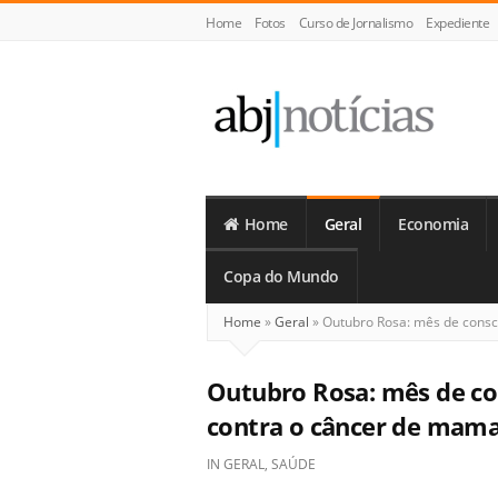
Home
Fotos
Curso de Jornalismo
Expediente
ABJ
Notícias
Home
Geral
Economia
Copa do Mundo
Home
»
Geral
»
Outubro Rosa: mês de consc
Outubro Rosa: mês de co
contra o câncer de mam
IN
GERAL
,
SAÚDE