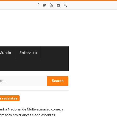
Mundo
Entrevista
te
h
debar
s recentes
nha Nacional de Multivacinação começa
om foco em crianças e adolescentes