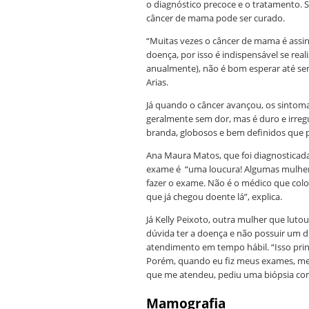
o diagnóstico precoce e o tratamento. 
câncer de mama pode ser curado.
“Muitas vezes o câncer de mama é assinto
doença, por isso é indispensável se re
anualmente), não é bom esperar até sent
Arias.
Já quando o câncer avançou, os sintom
geralmente sem dor, mas é duro e irregu
branda, globosos e bem definidos que
Ana Maura Matos, que foi diagnosticada
exame é “uma loucura! Algumas mulher
fazer o exame. Não é o médico que coloc
que já chegou doente lá”, explica.
Já Kelly Peixoto, outra mulher que lutou
dúvida ter a doença e não possuir um d
atendimento em tempo hábil. “Isso pri
Porém, quando eu fiz meus exames, me
que me atendeu, pediu uma biópsia com
Mamografia