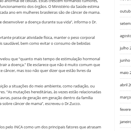
ão anormal de células. Estas crescem formando tumores,
funcionamento dos órgãos. O Ministério da Saúde estima
outub
 cada ano em mulheres brasileiras são de câncer de mama.
 desenvolver a doença durante sua vida”, informa o Dr.
setem
agost
ante praticar atividade física, manter o peso corporal
s saudável, bem como evitar o consumo de bebidas
julho 
s revelou que “quanto mais tempo de estimulação hormonal
junho
ntrair a doença.” Ele esclarece que não é muito comum que
 câncer, mas isso não quer dizer que estão livres da
maio 
abril 
osição a situações do meio ambiente, como radiação, ou
res. “As mutações hereditárias, às vezes estão relacionadas
março
lavras, passa de geração em geração dentro da família
la sobre câncer de mama”, escreveu o Dr.Zucco.
fevere
janeir
os pelo INCA como um dos principais fatores que atrasam