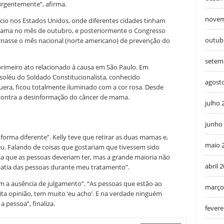
rgentemente”, afirma.
novem
cio nos Estados Unidos, onde diferentes cidades tinham
 mama no mês de outubro, e posteriormente o Congresso
outub
nasse o mês nacional (norte americano) de prevenção do
setem
primeiro ato relacionado à causa em São Paulo. Em
léu do Soldado Constitucionalista, conhecido
agost
era, ficou totalmente iluminado com a cor rosa. Desde
ta contra a desinformação do câncer de mama.
julho 
junho
forma diferente”. Kelly teve que retirar as duas mamas e,
maio 
u. Falando de coisas que gostariam que tivessem sido
isa que as pessoas deveriam ter, mas a grande maioria não
abril 
patia das pessoas durante meu tratamento”.
m a ausência de julgamento”. “As pessoas que estão ao
março
ta opinião, tem muito ‘eu acho’. E na verdade ninguém
 pessoa”, finaliza.
fevere