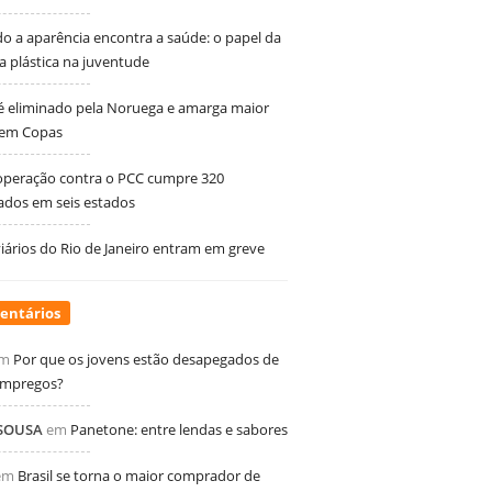
 a aparência encontra a saúde: o papel da
ia plástica na juventude
 é eliminado pela Noruega e amarga maior
 em Copas
peração contra o PCC cumpre 320
dos em seis estados
ários do Rio de Janeiro entram em greve
entários
m
Por que os jovens estão desapegados de
empregos?
 SOUSA
em
Panetone: entre lendas e sabores
em
Brasil se torna o maior comprador de