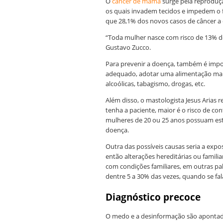
O
câncer de mama
surge pela reproduç
os quais invadem tecidos e impedem o 
que 28,1% dos novos casos de câncer a
“Toda mulher nasce com risco de 13% de
Gustavo Zucco.
Para prevenir a doença, também é import
adequado, adotar uma alimentação mai
alcoólicas, tabagismo, drogas, etc.
Além disso, o mastologista Jesus Aria
tenha a paciente, maior é o risco de co
mulheres de 20 ou 25 anos possuam este
doença.
Outra das possíveis causas seria a exp
então alterações hereditárias ou familia
com condições familiares, em outras pa
dentre 5 a 30% das vezes, quando se fa
Diagnóstico precoce
O medo e a desinformação são apontad