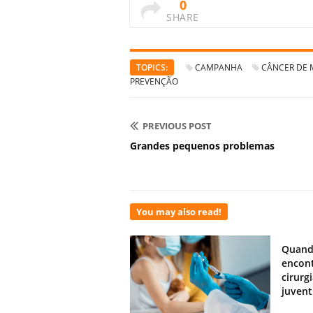
0
SHARE
TOPICS:
CAMPANHA
CÂNCER DE
PREVENÇÃO
PREVIOUS POST
Grandes pequenos problemas
You may also read!
Quand
encont
cirurg
juven