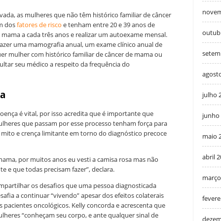
novem
da, as mulheres que não têm histórico familiar de câncer
m dos
fatores de risco
e tenham entre 20 e 39 anos de
outub
e mama a cada três anos e realizar um autoexame mensal.
azer uma mamografia anual, um exame clínico anual de
setem
 mulher com histórico familiar de câncer de mama ou
ultar seu médico a respeito da frequência do
agost
ha
julho 
oença é vital, por isso acredita que é importante que
junho
mulheres que passam por esse processo tenham força para
to mito e crença limitante em torno do diagnóstico precoce
maio 
abril 
mama, por muitos anos eu vesti a camisa rosa mas não
e e que todas precisam fazer”, declara.
março
compartilhar os desafios que uma pessoa diagnosticada
fia a continuar “vivendo” apesar dos efeitos colaterais
fevere
 pacientes oncológicos. Kelly concorda e acrescenta que
lheres “conheçam seu corpo, e ante qualquer sinal de
dezem