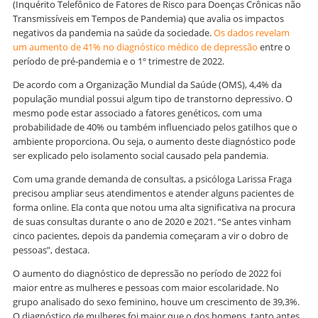
(Inquérito Telefônico de Fatores de Risco para Doenças Crônicas não
Transmissíveis em Tempos de Pandemia) que avalia os impactos
negativos da pandemia na saúde da sociedade.
Os dados revelam
um aumento de 41% no diagnóstico médico de depressão
entre o
período de pré-pandemia e o 1º trimestre de 2022.
De acordo com a Organização Mundial da Saúde (OMS), 4,4% da
população mundial possui algum tipo de transtorno depressivo. O
mesmo pode estar associado a fatores genéticos, com uma
probabilidade de 40% ou também influenciado pelos gatilhos que o
ambiente proporciona. Ou seja, o aumento deste diagnóstico pode
ser explicado pelo isolamento social causado pela pandemia.
Com uma grande demanda de consultas, a psicóloga Larissa Fraga
precisou ampliar seus atendimentos e atender alguns pacientes de
forma online. Ela conta que notou uma alta significativa na procura
de suas consultas durante o ano de 2020 e 2021. “Se antes vinham
cinco pacientes, depois da pandemia começaram a vir o dobro de
pessoas”, destaca.
O aumento do diagnóstico de depressão no período de 2022 foi
maior entre as mulheres e pessoas com maior escolaridade. No
grupo analisado do sexo feminino, houve um crescimento de 39,3%.
O diagnóstico de mulheres foi maior que o dos homens, tanto antes