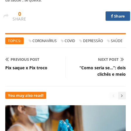
da saúde”, se queixa.
0
Share
SHARE
TOPICS:
CORONAVÍRUS
COVID
DEPRESSÃO
SAÚDE
PREVIOUS POST
NEXT POST
Pix saque x Pix troco
“Como seria se…”: dois
clichês e meio
You may also read!