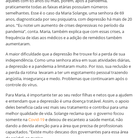
aqueles com 65 anos ou mais, porém, após a pandemia,
praticamente todas as faixas etárias possuíam números
semelhantes. Esse é o caso da Maria Solange, uma senhora de 69
anos, diagnosticada por seu psiquiatra, com depressão há mais de 20
anos. “Eu notei um aumento de crises depressivas no período da
pandemia”, conta. Maria, também explica que com essas crises, a
frequência de idas aos médicos e a adição de remédios também
aumentaram.
A maior dificuldade que a depressão lhe trouxe foi a perda de sua
independência. Como uma senhora ativa em suas atividades diárias,
a depressão e a pandemia a limitaram muito. Por isso, sua reclusão e
a perda da rotina levaram a ter um esgotamento pessoal trazendo
angústia, insegurança e medo. Problemas que continuaram após o
controle do vírus.
Para Maria, é importante ter ao seu redor filhas e netos que a ajudem
e entendam que a depressão é uma doença tratável. Assim, o apoio
deles beneficia cada vez mais seu tratamento e contribui para uma
melhor qualidade de vida. Solange reclama que o governo focou
somente na
Covid-19
e deixou de escanteio a saúde mental, não
dando a devida atenção para a área que precisa de profissionais
capacitados. “Existe muito descaso dos governantes para essa área