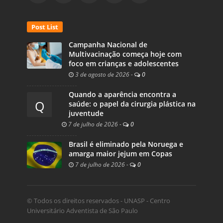
Post List
Campanha Nacional de
Multivacinação começa hoje com
foco em crianças e adolescentes
3 de agosto de 2026
-
0
Quando a aparência encontra a
Q
saúde: o papel da cirurgia plástica na
juventude
7 de julho de 2026
-
0
Brasil é eliminado pela Noruega e
amarga maior jejum em Copas
7 de julho de 2026
-
0
© Todos os direitos reservados - UNASP - Centro
Universitário Adventista de São Paulo