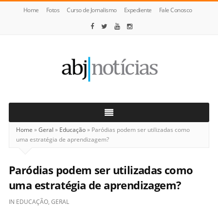
Home
Fotos
Curso de Jornalismo
Expediente
Fale Conosco
ABJ
Notícias
Home
»
Geral
»
Educação
»
Paródias podem ser utilizadas como
uma estratégia de aprendizagem?
Paródias podem ser utilizadas como
uma estratégia de aprendizagem?
IN
EDUCAÇÃO
,
GERAL