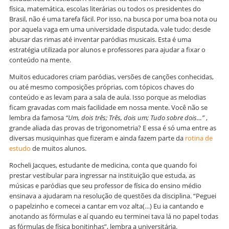
física, matemática, escolas literárias ou todos os presidentes do
Brasil, não é uma tarefa fácil. Por isso, na busca por uma boa nota ou
por aquela vaga em uma universidade disputada, vale tudo: desde
abusar das rimas até inventar paródias musicais. Esta é uma
estratégia utilizada por alunos e professores para ajudar a fixar o
conteúdo na mente.
Muitos educadores criam paródias, versões de canções conhecidas,
ou até mesmo composições próprias, com tópicos chaves do
conteúdo e as levam para a sala de aula. Isso porque as melodias
ficam gravadas com mais facilidade em nossa mente. Você não se
lembra da famosa
“Um, dois três; Três, dois um; Tudo sobre dois…”
,
grande aliada das provas de trigonometria? E essa é só uma entre as
diversas musiquinhas que fizeram e ainda fazem parte da
rotina de
estudo
de muitos alunos.
Rocheli Jacques, estudante de medicina, conta que quando foi
prestar vestibular para ingressar na instituição que estuda, as
músicas e paródias que seu professor de física do ensino médio
ensinava a ajudaram na resolução de questões da disciplina. “Peguei
o papelzinho e comecei a cantar em voz alta(…) Eu ia cantando e
anotando as fórmulas e aí quando eu terminei tava lá no papel todas
as fórmulas de física bonitinhas”, lembra a universitária.