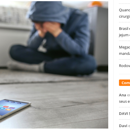
Quando
cirurg
Brasil
jejum
Megao
manda
Rodovi
Com
Ana
e
seus 
DAVI
Davi