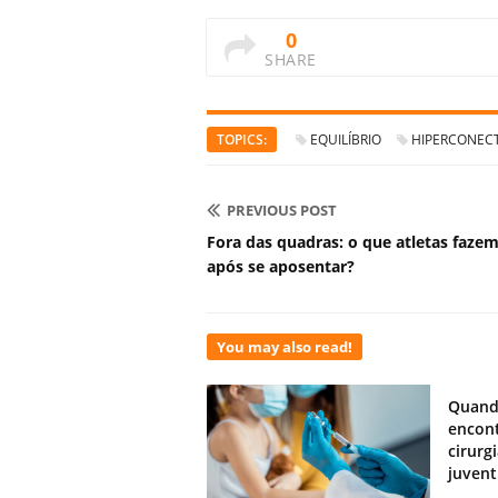
0
SHARE
TOPICS:
EQUILÍBRIO
HIPERCONECT
PREVIOUS POST
Fora das quadras: o que atletas faze
após se aposentar?
You may also read!
Quand
encont
cirurg
juven