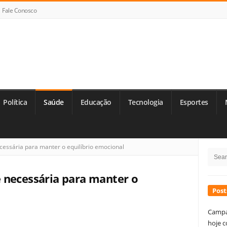
Fale Conosco
Política
Saúde
Educação
Tecnologia
Esportes
Si
essária para manter o equilíbrio emocional
Searc
Si
for:
 necessária para manter o
Post
Campa
hoje c