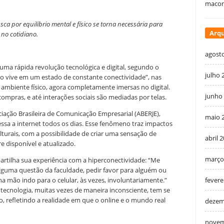
macon
a por equilíbrio mental e físico se torna necessária para
Arqu
 no cotidiano.
agost
ma rápida revolução tecnológica e digital, segundo o
julho 
ção vive em um estado de constante conectividade”, nas
o ambiente físico, agora completamente imersas no digital.
junho
ompras, e até interações sociais são mediadas por telas.
ciação Brasileira de Comunicação Empresarial (ABERJE),
maio 
essa a internet todos os dias. Esse fenômeno traz impactos
ulturais, com a possibilidade de criar uma sensação de
abril 
 disponível e atualizado.
março
artilha sua experiência com a hiperconectividade: “Me
lguma questão da faculdade, pedir favor para alguém ou
a mão indo para o celular, às vezes, involuntariamente.”
fevere
ecnologia, muitas vezes de maneira inconsciente, tem se
 refletindo a realidade em que o online e o mundo real
dezem
novem