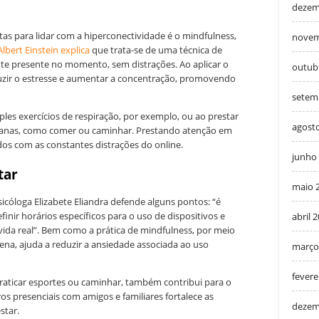
dezem
as para lidar com a hiperconectividade é o mindfulness,
novem
Albert Einstein explica
que trata-se de uma técnica de
te presente no momento, sem distrações. Ao aplicar o
outub
eduzir o estresse e aumentar a concentração, promovendo
setem
ples exercícios de respiração, por exemplo, ou ao prestar
agost
dianas, como comer ou caminhar. Prestando atenção em
dos com as constantes distrações do online.
junho
tar
maio 
icóloga Elizabete Eliandra defende alguns pontos: “é
inir horários específicos para o uso de dispositivos e
abril 
ida real”. Bem como a prática de mindfulness, por meio
ena, ajuda a reduzir a ansiedade associada ao uso
março
fevere
praticar esportes ou caminhar, também contribui para o
os presenciais com amigos e familiares fortalece as
dezem
star.