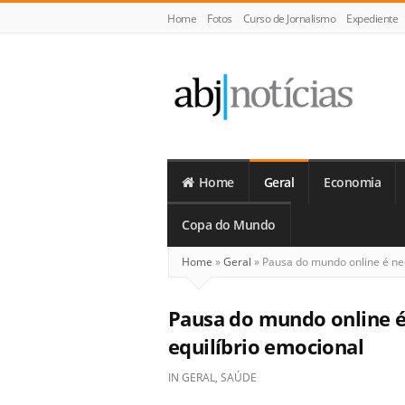
Home
Fotos
Curso de Jornalismo
Expediente
ABJ
Notícias
Home
Geral
Economia
Copa do Mundo
Home
»
Geral
»
Pausa do mundo online é nec
Pausa do mundo online é
equilíbrio emocional
IN
GERAL
,
SAÚDE