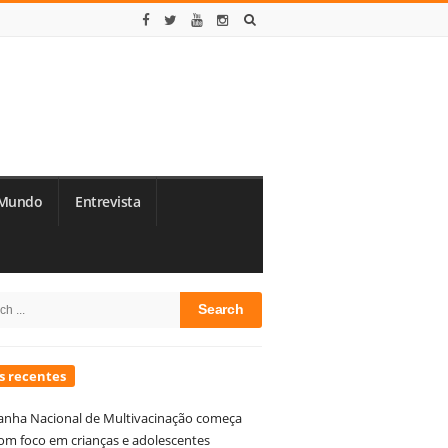
Mundo
Entrevista
te
h
debar
s recentes
nha Nacional de Multivacinação começa
om foco em crianças e adolescentes