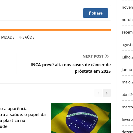
novem
Share
outub
setem
IVIDADE
SAÚDE
agost
NEXT POST
julho 
m
INCA prevê alta nos casos de câncer de
junho
próstata em 2025
maio 
abril 
março
o a aparência
ra a saúde: o papel da
fevere
ia plástica na
tude
dezem