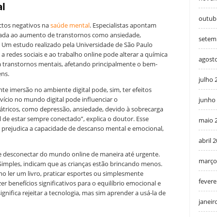
al
outub
ctos negativos na
saúde mental
. Especialistas apontam
igada ao aumento de transtornos como ansiedade,
setem
. Um estudo realizado pela Universidade de São Paulo
a redes sociais e ao trabalho online pode alterar a química
agost
a transtornos mentais, afetando principalmente o bem-
ens.
julho 
nte imersão no ambiente digital pode, sim, ter efeitos
vício no mundo digital pode influenciar o
junho
átricos, como depressão, ansiedade, devido à sobrecarga
 de estar sempre conectado”, explica o doutor. Esse
maio 
 prejudica a capacidade de descanso mental e emocional,
abril 
se desconectar do mundo online de maneira até urgente.
março
 Simples, indicam que as crianças estão brincando menos.
omo ler um livro, praticar esportes ou simplesmente
fevere
r benefícios significativos para o equilíbrio emocional e
ignifica rejeitar a tecnologia, mas sim aprender a usá-la de
janeir