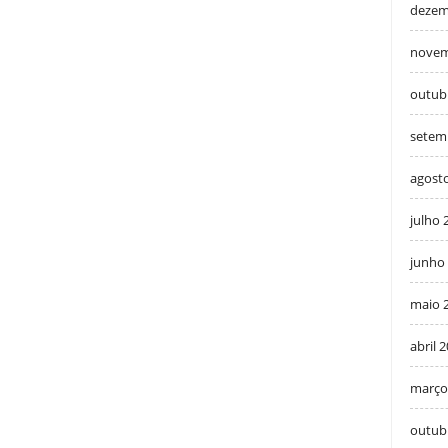
dezem
novem
outub
setem
agost
julho 
junho
maio 
abril 
março
outub