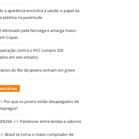
 a aparência encontra a saúde: o papel da
ia plástica na juventude
 é eliminado pela Noruega e amarga maior
 em Copas
peração contra o PCC cumpre 320
dos em seis estados
ários do Rio de Janeiro entram em greve
entários
m
Por que os jovens estão desapegados de
empregos?
 SOUSA
em
Panetone: entre lendas e sabores
em
Brasil se torna o maior comprador de