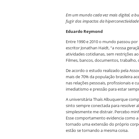
Em um mundo cada vez mais digital, a busc
fugir dos impactos da hiperconectividade
Eduardo Reymond
Entre 1990 e 2010 o mundo passou por u
escritor Jonathan Haidt, “a nossa gera
atividades cotidianas, sem restrições a
Filmes, bancos, documentos, trabalho, c
De acordo o estudo realizado pela Asso
mais de 70% da população brasileira ac
nas relações pessoais, profissionais e c
imediatismo e pressão para estar sempre
A universitária Thaís Albuquerque comp
sinto sempre conectada para resolver a
simplesmente me distrair. Percebo minh
Esse comportamento evidencia como a t
tornado uma extensão do próprio corpo,
estão se tornando a mesma coisa.