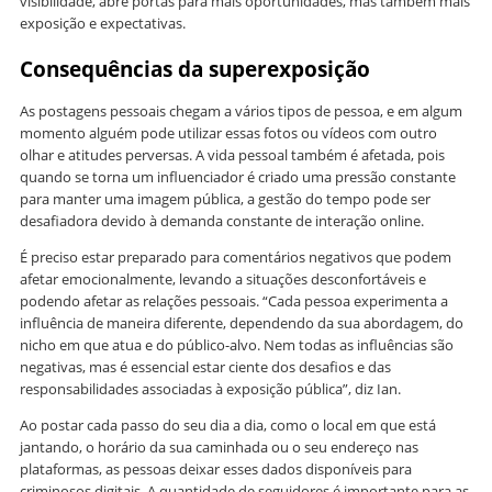
visibilidade, abre portas para mais oportunidades, mas também mais
exposição e expectativas.
Consequências da superexposição
As postagens pessoais chegam a vários tipos de pessoa, e em algum
momento alguém pode utilizar essas fotos ou vídeos com outro
olhar e atitudes perversas. A vida pessoal também é afetada, pois
quando se torna um influenciador é criado uma pressão constante
para manter uma imagem pública, a gestão do tempo pode ser
desafiadora devido à demanda constante de interação online.
É preciso estar preparado para comentários negativos que podem
afetar emocionalmente, levando a situações desconfortáveis e
podendo afetar as relações pessoais. “Cada pessoa experimenta a
influência de maneira diferente, dependendo da sua abordagem, do
nicho em que atua e do público-alvo. Nem todas as influências são
negativas, mas é essencial estar ciente dos desafios e das
responsabilidades associadas à exposição pública”, diz Ian.
Ao postar cada passo do seu dia a dia, como o local em que está
jantando, o horário da sua caminhada ou o seu endereço nas
plataformas, as pessoas deixar esses dados disponíveis para
criminosos digitais. A quantidade de seguidores é importante para as