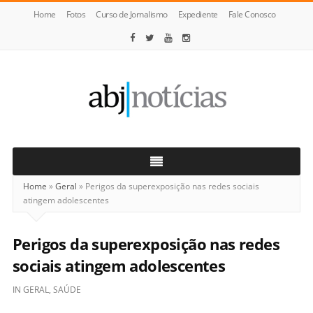
Home
Fotos
Curso de Jornalismo
Expediente
Fale Conosco
ABJ
Notícias
Home
»
Geral
»
Perigos da superexposição nas redes sociais
atingem adolescentes
Perigos da superexposição nas redes
sociais atingem adolescentes
IN
GERAL
,
SAÚDE