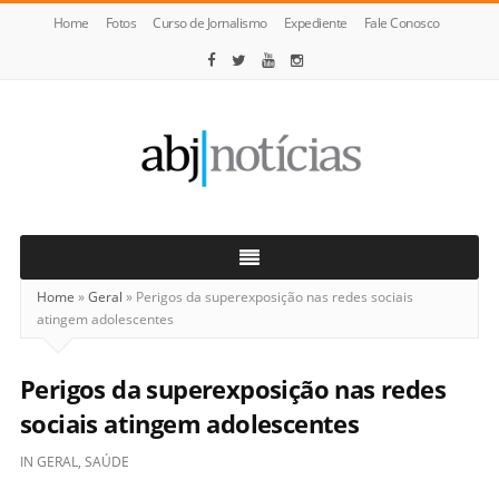
Home
Fotos
Curso de Jornalismo
Expediente
Fale Conosco
ABJ
Notícias
Home
»
Geral
»
Perigos da superexposição nas redes sociais
atingem adolescentes
Perigos da superexposição nas redes
sociais atingem adolescentes
IN
GERAL
,
SAÚDE