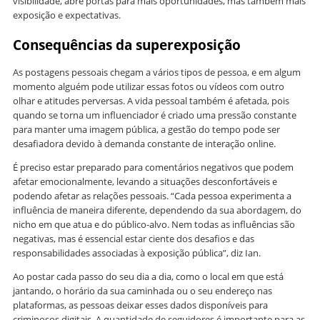
visibilidade, abre portas para mais oportunidades, mas também mais
exposição e expectativas.
Consequências da superexposição
As postagens pessoais chegam a vários tipos de pessoa, e em algum
momento alguém pode utilizar essas fotos ou vídeos com outro
olhar e atitudes perversas. A vida pessoal também é afetada, pois
quando se torna um influenciador é criado uma pressão constante
para manter uma imagem pública, a gestão do tempo pode ser
desafiadora devido à demanda constante de interação online.
É preciso estar preparado para comentários negativos que podem
afetar emocionalmente, levando a situações desconfortáveis e
podendo afetar as relações pessoais. “Cada pessoa experimenta a
influência de maneira diferente, dependendo da sua abordagem, do
nicho em que atua e do público-alvo. Nem todas as influências são
negativas, mas é essencial estar ciente dos desafios e das
responsabilidades associadas à exposição pública”, diz Ian.
Ao postar cada passo do seu dia a dia, como o local em que está
jantando, o horário da sua caminhada ou o seu endereço nas
plataformas, as pessoas deixar esses dados disponíveis para
criminosos digitais. A quantidade de seguidores é importante para as