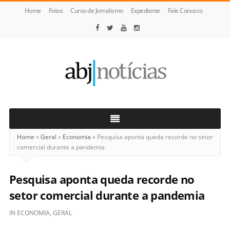
Home
Fotos
Curso de Jornalismo
Expediente
Fale Conosco
ABJ
Notícias
Home
»
Geral
»
Economia
»
Pesquisa aponta queda recorde no setor
comercial durante a pandemia
Pesquisa aponta queda recorde no
setor comercial durante a pandemia
IN
ECONOMIA
,
GERAL