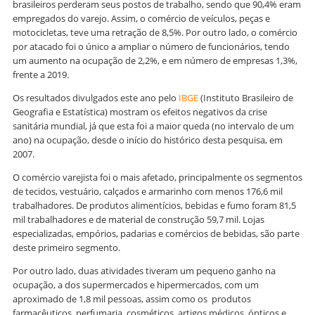
brasileiros perderam seus postos de trabalho, sendo que 90,4% eram
empregados do varejo. Assim, o comércio de veículos, peças e
motocicletas, teve uma retração de 8,5%. Por outro lado, o comércio
por atacado foi o único a ampliar o número de funcionários, tendo
um aumento na ocupação de 2,2%, e em número de empresas 1,3%,
frente a 2019.
Os resultados divulgados este ano pelo
IBGE
(Instituto Brasileiro de
Geografia e Estatística) mostram os efeitos negativos da crise
sanitária mundial, já que esta foi a maior queda (no intervalo de um
ano) na ocupação, desde o início do histórico desta pesquisa, em
2007.
O comércio varejista foi o mais afetado, principalmente os segmentos
de tecidos, vestuário, calçados e armarinho com menos 176,6 mil
trabalhadores. De produtos alimentícios, bebidas e fumo foram 81,5
mil trabalhadores e de material de construção 59,7 mil. Lojas
especializadas, empórios, padarias e comércios de bebidas, são parte
deste primeiro segmento.
Por outro lado, duas atividades tiveram um pequeno ganho na
ocupação, a dos supermercados e hipermercados, com um
aproximado de 1,8 mil pessoas, assim como os produtos
farmacêuticos, perfumaria, cosméticos, artigos médicos, ópticos e