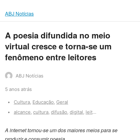
ABJ Notícias
A poesia difundida no meio
virtual cresce e torna-se um
fenômeno entre leitores
ABJ Notícias
5 anos atrás
Categories:
Cultura
,
Educação
,
Geral
Tags:
alcance
,
cultura
,
difusão
,
digital
,
leitores
,
leitura
,
poesia
,
A internet tornou-se um dos maiores meios para se
produzir e consumir poesia