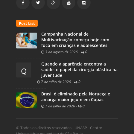
Post List
Campanha Nacional de
Multivacinação começa hoje com
foco em crianças e adolescentes
3 de agosto de 2026
-
0
Quando a aparência encontra a
Q
saúde: o papel da cirurgia plástica na
juventude
7 de julho de 2026
-
0
Brasil é eliminado pela Noruega e
amarga maior jejum em Copas
7 de julho de 2026
-
0
© Todos os direitos reservados - UNASP - Centro
Universitário Adventista de São Paulo