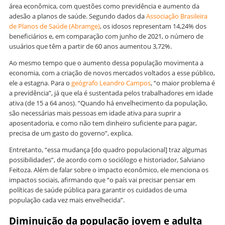
área econômica, com questões como previdência e aumento da
adesão a planos de saúde. Segundo dados da
Associação Brasileira
de Planos de Saúde (Abramge)
, os idosos representam 14,24% dos
beneficiários e, em comparação com junho de 2021, o número de
usuários que têm a partir de 60 anos aumentou 3,72%.
Ao mesmo tempo que o aumento dessa população movimenta a
economia, com a criação de novos mercados voltados a esse público,
ele a estagna. Para o
geógrafo Leandro Campos
, “o maior problema é
a previdência”, já que ela é sustentada pelos trabalhadores em idade
ativa (de 15 a 64 anos). “Quando há envelhecimento da população,
são necessárias mais pessoas em idade ativa para suprir a
aposentadoria, e como não tem dinheiro suficiente para pagar,
precisa de um gasto do governo”, explica.
Entretanto, “essa mudança [do quadro populacional] traz algumas
possibilidades”, de acordo com o sociólogo e historiador, Salviano
Feitoza. Além de falar sobre o impacto econômico, ele menciona os
impactos sociais, afirmando que “o país vai precisar pensar em
políticas de saúde pública para garantir os cuidados de uma
população cada vez mais envelhecida”.
Diminuição da população jovem e adulta