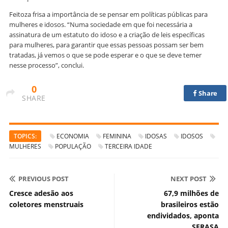
Feitoza frisa a importância de se pensar em políticas públicas para
mulheres e idosos. “Numa sociedade em que foi necessária a
assinatura de um estatuto do idoso e a criação de leis específicas
para mulheres, para garantir que essas pessoas possam ser bem
tratadas, já vemos o que se pode esperar e o que se deve temer
nesse processo”, conclui.
0
Share
SHARE
TOPICS:
ECONOMIA
FEMININA
IDOSAS
IDOSOS
MULHERES
POPULAÇÃO
TERCEIRA IDADE
PREVIOUS POST
NEXT POST
Cresce adesão aos
67,9 milhões de
coletores menstruais
brasileiros estão
endividados, aponta
SERASA