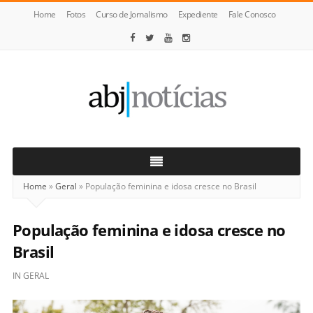
Home
Fotos
Curso de Jornalismo
Expediente
Fale Conosco
ABJ
Notícias
Home
»
Geral
»
População feminina e idosa cresce no Brasil
População feminina e idosa cresce no
Brasil
IN
GERAL