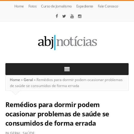
Home
Fotos
Curso de Jornalismo
Expediente
Fale Conosco
ABJ
Notícias
Home
»
Geral
»
Remédios para dormir podem ocasionar problemas
de saúde se consumidos de forma errada
Remédios para dormir podem
ocasionar problemas de saúde se
consumidos de forma errada
IN
GERAL
,
SAÚDE