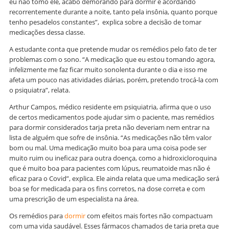
eu não tomo ele, acabo demorando para dormir e acordando
recorrentemente durante a noite, tanto pela insônia, quanto porque
tenho pesadelos constantes”, explica sobre a decisão de tomar
medicações dessa classe.
A estudante conta que pretende mudar os remédios pelo fato de ter
problemas com o sono. “A medicação que eu estou tomando agora,
infelizmente me faz ficar muito sonolenta durante o dia e isso me
afeta um pouco nas atividades diárias, porém, pretendo trocá-la com
o psiquiatra”, relata.
Arthur Campos, médico residente em psiquiatria, afirma que o uso
de certos medicamentos pode ajudar sim o paciente, mas remédios
para dormir considerados tarja preta não deveriam nem entrar na
lista de alguém que sofre de insônia. “As medicações não têm valor
bom ou mal. Uma medicação muito boa para uma coisa pode ser
muito ruim ou ineficaz para outra doença, como a hidroxicloroquina
que é muito boa para pacientes com lúpus, reumatoide mas não é
eficaz para o Covid”, explica. Ele ainda relata que uma medicação será
boa se for medicada para os fins corretos, na dose correta e com
uma prescrição de um especialista na área.
Os remédios para
dormir
com efeitos mais fortes não compactuam
com uma vida saudável. Esses fármacos chamados de tarja preta que