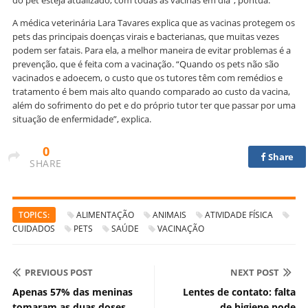
A médica veterinária Lara Tavares explica que as vacinas protegem os
pets das principais doenças virais e bacterianas, que muitas vezes
podem ser fatais. Para ela, a melhor maneira de evitar problemas é a
prevenção, que é feita com a vacinação. “Quando os pets não são
vacinados e adoecem, o custo que os tutores têm com remédios e
tratamento é bem mais alto quando comparado ao custo da vacina,
além do sofrimento do pet e do próprio tutor ter que passar por uma
situação de enfermidade”, explica.
0
Share
SHARE
TOPICS:
ALIMENTAÇÃO
ANIMAIS
ATIVIDADE FÍSICA
CUIDADOS
PETS
SAÚDE
VACINAÇÃO
PREVIOUS POST
NEXT POST
Apenas 57% das meninas
Lentes de contato: falta
tomaram as duas doses
de higiene pode