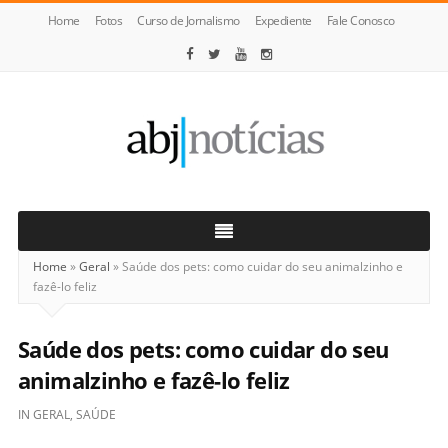
Home
Fotos
Curso de Jornalismo
Expediente
Fale Conosco
ABJ
Notícias
Home
»
Geral
»
Saúde dos pets: como cuidar do seu animalzinho e
fazê-lo feliz
Saúde dos pets: como cuidar do seu
animalzinho e fazê-lo feliz
IN
GERAL
,
SAÚDE