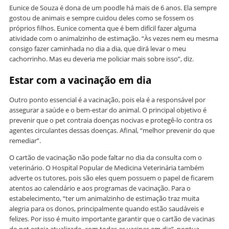
Eunice de Souza é dona de um poodle há mais de 6 anos. Ela sempre
gostou de animais e sempre cuidou deles como se fossem os
próprios filhos. Eunice comenta que é bem difícil fazer alguma
atividade com o animalzinho de estimação. “Às vezes nem eu mesma
consigo fazer caminhada no dia a dia, que dirá levar o meu
cachorrinho. Mas eu deveria me policiar mais sobre isso”, diz.
Estar com a vacinação em dia
Outro ponto essencial é a vacinação, pois ela é a responsável por
assegurar a saúde e o bem-estar do animal. O principal objetivo é
prevenir que o pet contraia doenças nocivas e protegê-lo contra os
agentes circulantes dessas doenças. Afinal, “melhor prevenir do que
remediar”.
O cartão de vacinação não pode faltar no dia da consulta com o
veterinário. O Hospital Popular de Medicina Veterinária também
adverte os tutores, pois são eles quem possuem o papel de ficarem
atentos ao calendário e aos programas de vacinação. Para o
estabelecimento, “ter um animalzinho de estimação traz muita
alegria para os donos, principalmente quando estão saudáveis e
felizes. Por isso é muito importante garantir que o cartão de vacinas
do pet esteja atualizado, com todas as vacinas em dia”, pontua.