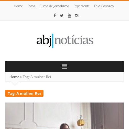
Home
Fotos
Curso de Jornalismo
Expediente
Fale Conosco
ABJ
Notícias
Home
»
Tag:
A mulher Rei
Tag:
A mulher Rei