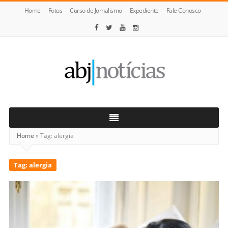
Home
Fotos
Curso de Jornalismo
Expediente
Fale Conosco
ABJ
Notícias
Home
»
Tag:
alergia
Tag:
alergia