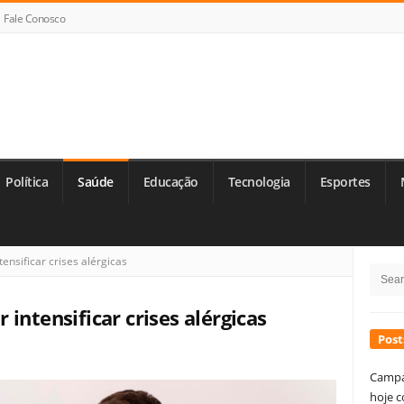
Fale Conosco
Política
Saúde
Educação
Tecnologia
Esportes
Si
ensificar crises alérgicas
Searc
Si
for:
intensificar crises alérgicas
Post
Campa
hoje c