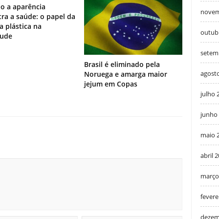
o a aparência
novem
ra a saúde: o papel da
ia plástica na
outub
tude
setem
Brasil é eliminado pela
agost
Noruega e amarga maior
jejum em Copas
julho 
junho
maio 
abril 
março
fevere
dezem