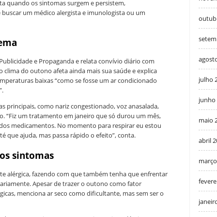
ista quando os sintomas surgem e persistem,
 buscar um médico alergista e imunologista ou um
outub
setem
lema
agost
e Publicidade e Propaganda e relata convívio diário com
 o clima do outono afeta ainda mais sua saúde e explica
julho 
mperaturas baixas “como se fosse um ar condicionado
”.
junho
as principais, como nariz congestionado, voz anasalada,
do. “Fiz um tratamento em janeiro que só durou um mês,
maio 
o dos medicamentos. No momento para respirar eu estou
é que ajuda, mas passa rápido o efeito”, conta.
abril 
r os sintomas
março
inite alérgica, fazendo com que também tenha que enfrentar
fevere
diariamente. Apesar de trazer o outono como fator
gicas, menciona ar seco como dificultante, mas sem ser o
janeir