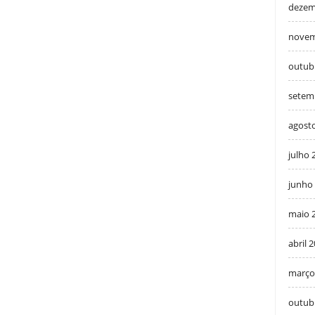
dezem
novem
outub
setem
agost
julho 
junho
maio 
abril 
março
outub