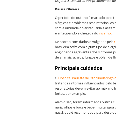
Os fatores climáticos que predominam d
Raíssa Oliveira
O período do outono é marcado pelo te
alérgicas e problemas respiratórios. A
com a umidade do ar reduzida e as te
e antecipando a chegada do
inverno
.
De acordo com dados divulgados pela
brasileira sofra com algum tipo de aler
englobar os agravantes dos sintomas par
de animais, ácaros, fungos e pólen de fl
Principais cuidados
O
Hospital Paulista de Otorrinolaringol
tratar os sintomas influenciados pelo t
respiratórias devem evitar ao máximo l
fortes, por exemplo.
Além disso, foram informados outros cu
nariz, olhos e boca e beber muita água
nasal, que é recomendado para desbloqu