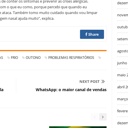
de conter os sintomas e prevenir as crises alérgicas.
dezem
com o que eu como, porque percebi que quando eu
ite ataca. Também tomo muito cuidado quando vou limpar
novem
gem nasal ajuda muito”, explica.
outub
Share
setem
agost
AS
FRIO
OUTONO
PROBLEMAS RESPIRATÓRIOS
junho
maio 
NEXT POST
abril 
la
WhatsApp: o maior canal de vendas
março
fevere
dezem