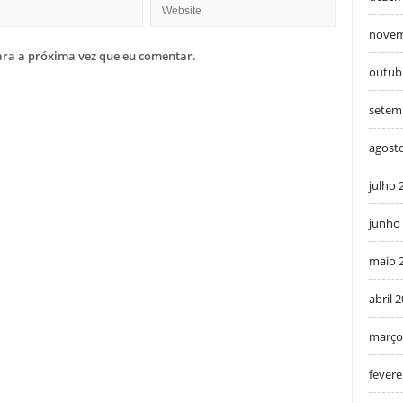
novem
ra a próxima vez que eu comentar.
outub
setem
agost
julho 
junho
maio 
abril 
março
fevere