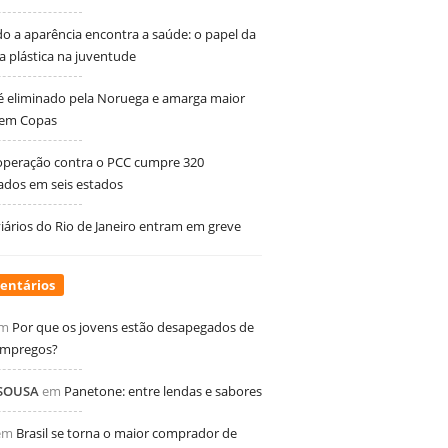
 a aparência encontra a saúde: o papel da
ia plástica na juventude
 é eliminado pela Noruega e amarga maior
 em Copas
peração contra o PCC cumpre 320
dos em seis estados
ários do Rio de Janeiro entram em greve
entários
m
Por que os jovens estão desapegados de
empregos?
 SOUSA
em
Panetone: entre lendas e sabores
em
Brasil se torna o maior comprador de