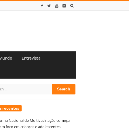
Mundo
Entrevista
te
h
debar
s recentes
nha Nacional de Multivacinação começa
om foco em crianças e adolescentes