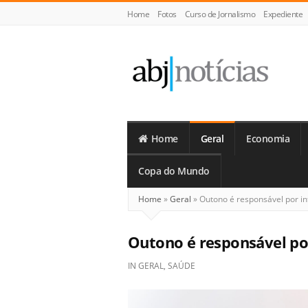
Home
Fotos
Curso de Jornalismo
Expediente
ABJ
Notícias
Home
Geral
Economia
Copa do Mundo
Home
»
Geral
»
Outono é responsável por int
Outono é responsável por 
IN
GERAL
,
SAÚDE