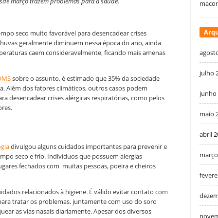
esde março trazem problemas para a saúde.
macon
Arqu
mpo seco muito favorável para desencadear crises
s chuvas geralmente diminuem nessa época do ano, ainda
mperaturas caem consideravelmente, ficando mais amenas
agost
julho 
OMS
sobre o assunto, é estimado que 35% da sociedade
gia. Além dos fatores climáticos, outros casos podem
junho
a desencadear crises alérgicas respiratórias, como pelos
ores.
maio 
abril 
ogia
divulgou alguns cuidados importantes para prevenir e
março
empo seco e frio. Indivíduos que possuem alergias
ugares fechados com muitas pessoas, poeira e cheiros
fevere
idados relacionados à higiene. É válido evitar contato com
dezem
 para tratar os problemas, juntamente com uso do soro
ear as vias nasais diariamente. Apesar dos diversos
novem