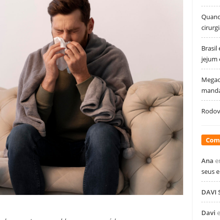
Quando
cirurg
Brasil
jejum
Megao
manda
Rodovi
Com
Ana
e
seus 
DAVI
Davi