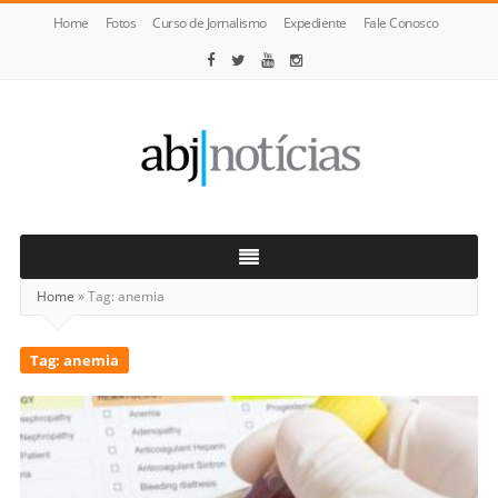
Home
Fotos
Curso de Jornalismo
Expediente
Fale Conosco
ABJ
Notícias
Home
»
Tag:
anemia
Tag:
anemia