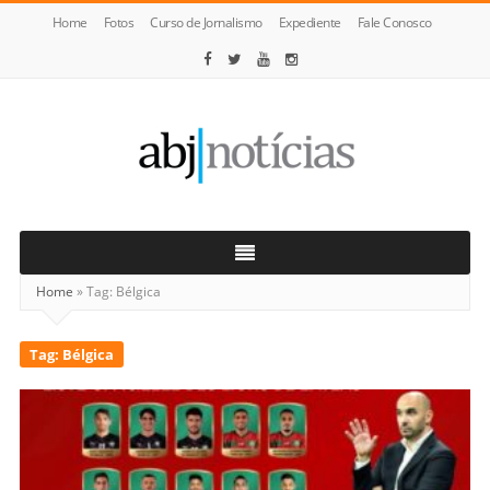
Home
Fotos
Curso de Jornalismo
Expediente
Fale Conosco
ABJ
Notícias
Home
»
Tag:
Bélgica
Tag:
Bélgica