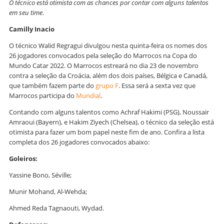
O técnico está otimista com as chances por contar com alguns talentos
em seu time
.
Camilly Inacio
O técnico Walid Regragui divulgou nesta quinta-feira os nomes dos
26 jogadores convocados pela seleção do Marrocos na Copa do
Mundo Catar 2022. O Marrocos estreará no dia 23 de novembro
contra a seleção da Croácia, além dos dois países, Bélgica e Canadá,
que também fazem parte do
grupo F
. Essa será a sexta vez que
Marrocos participa do
Mundial
.
Contando com alguns talentos como Achraf Hakimi (PSG), Noussair
Amraoui (Bayern), e Hakim Ziyech (Chelsea), o técnico da seleção está
otimista para fazer um bom papel neste fim de ano. Confira a lista
completa dos 26 jogadores convocados abaixo:
Goleiros:
Yassine Bono, Séville;
Munir Mohand, Al-Wehda;
Ahmed Reda Tagnaouti, Wydad.