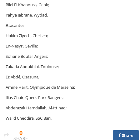
Bilel El Khanouss, Genk;
Yahya Jabrane, Wydad.
A
tacantes:
Hakim Ziyech, Chelsea;
En-Nesyri, Séville;
Sofiane Boufal, Angers;
Zakaria Aboukhlal, Toulouse;
Ez Abdé, Osasuna;
Amine Harit, Olympique de Marselha;
Ilias Chair, Quees Park Rangers;
Abderazak Hamdallah, Al-Ittihad;
Walid Cheddira, SSC Bari.
0
Share
SHARE