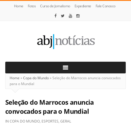
Home
Fotos
Curso de Jornalismo
Expediente
Fale Conosco
ABJ
Notícias
Home
»
Copa do Mundo
»
Seleção do Marrocos anuncia convocados
para o Mundial
Seleção do Marrocos anuncia
convocados para o Mundial
IN
COPA DO MUNDO
,
ESPORTES
,
GERAL