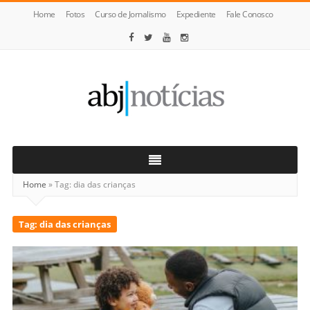
Home
Fotos
Curso de Jornalismo
Expediente
Fale Conosco
ABJ
Notícias
Home
»
Tag:
dia das crianças
Tag:
dia das crianças