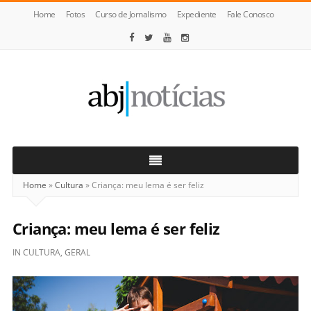
Home
Fotos
Curso de Jornalismo
Expediente
Fale Conosco
ABJ
Notícias
Home
»
Cultura
»
Criança: meu lema é ser feliz
Criança: meu lema é ser feliz
IN
CULTURA
,
GERAL