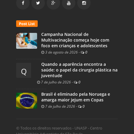
Post List
Campanha Nacional de
Multivacinação começa hoje com
foco em crianças e adolescentes
3 de agosto de 2026
-
0
Quando a aparência encontra a
Q
saúde: o papel da cirurgia plástica na
juventude
7 de julho de 2026
-
0
Brasil é eliminado pela Noruega e
amarga maior jejum em Copas
7 de julho de 2026
-
0
© Todos os direitos reservados - UNASP - Centro
Universitário Adventista de São Paulo