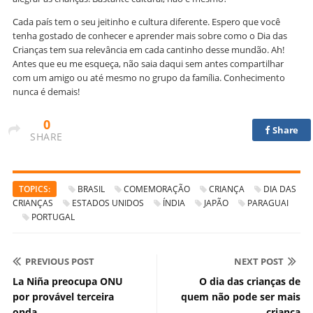
Cada país tem o seu jeitinho e cultura diferente. Espero que você
tenha gostado de conhecer e aprender mais sobre como o Dia das
Crianças tem sua relevância em cada cantinho desse mundão. Ah!
Antes que eu me esqueça, não saia daqui sem antes compartilhar
com um amigo ou até mesmo no grupo da família. Conhecimento
nunca é demais!
0
Share
SHARE
TOPICS:
BRASIL
COMEMORAÇÃO
CRIANÇA
DIA DAS
CRIANÇAS
ESTADOS UNIDOS
ÍNDIA
JAPÃO
PARAGUAI
PORTUGAL
PREVIOUS POST
NEXT POST
La Niña preocupa ONU
O dia das crianças de
por provável terceira
quem não pode ser mais
onda
criança