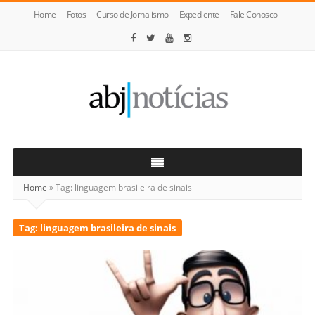
Home
Fotos
Curso de Jornalismo
Expediente
Fale Conosco
ABJ
Notícias
Home
»
Tag:
linguagem brasileira de sinais
Tag:
linguagem brasileira de sinais