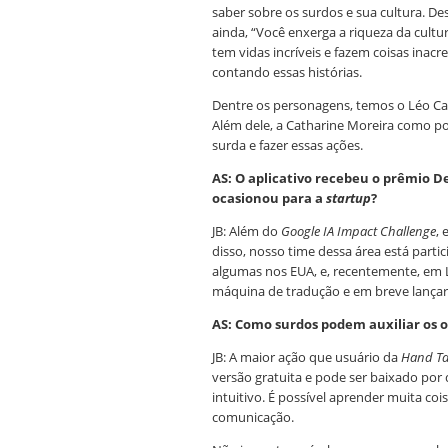
saber sobre os surdos e sua cultura. D
ainda, “Você enxerga a riqueza da cult
tem vidas incríveis e fazem coisas ina
contando essas histórias.
Dentre os personagens, temos o Léo Ca
Além dele, a Catharine Moreira como po
surda e fazer essas ações.
AS: O aplicativo recebeu o prêmio D
ocasionou para a
startup
?
JB: Além do
Google IA Impact Challenge
, 
disso, nosso time dessa área está part
algumas nos EUA, e, recentemente, em L
máquina de tradução e em breve lança
AS: Como surdos podem auxiliar os o
JB: A maior ação que usuário da
Hand Ta
versão gratuita e pode ser baixado por q
intuitivo. É possível aprender muita coi
comunicação.