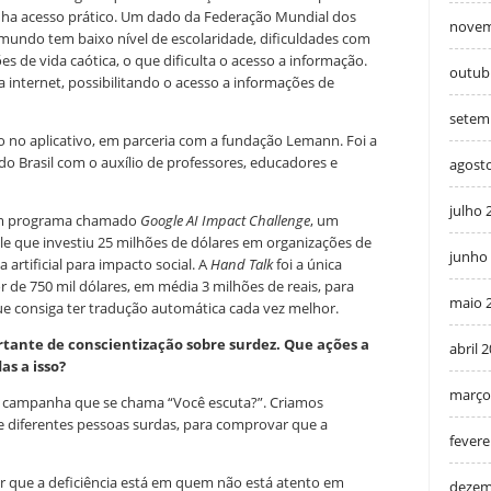
tenha acesso prático. Um dado da Federação Mundial dos
novem
undo tem baixo nível de escolaridade, dificuldades com
ões de vida caótica, o que dificulta o acesso a informação.
outub
a internet, possibilitando o acesso a informações de
setem
o no aplicativo, em parceria com a fundação Lemann. Foi a
do Brasil com o auxílio de professores, educadores e
agost
julho 
m programa chamado
Google AI Impact Challenge
, um
ogle que investiu 25 milhões de dólares em organizações de
junho
 artificial para impacto social. A
Hand Talk
foi a única
r de 750 mil dólares, em média 3 milhões de reais, para
maio 
que consiga ter tradução automática cada vez melhor.
tante de conscientização sobre surdez. Que ações a
abril 
s a isso?
março
 campanha que se chama “Você escuta?”. Criamos
e diferentes pessoas surdas, para comprovar que a
fevere
ar que a deficiência está em quem não está atento em
dezem