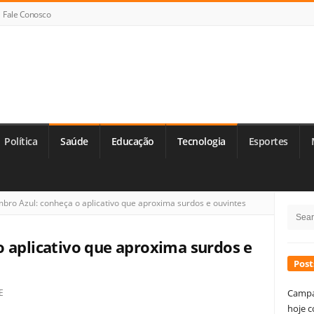
Fale Conosco
Política
Saúde
Educação
Tecnologia
Esportes
Si
bro Azul: conheça o aplicativo que aproxima surdos e ouvintes
Searc
Si
for:
 aplicativo que aproxima surdos e
Post
E
Campa
hoje c