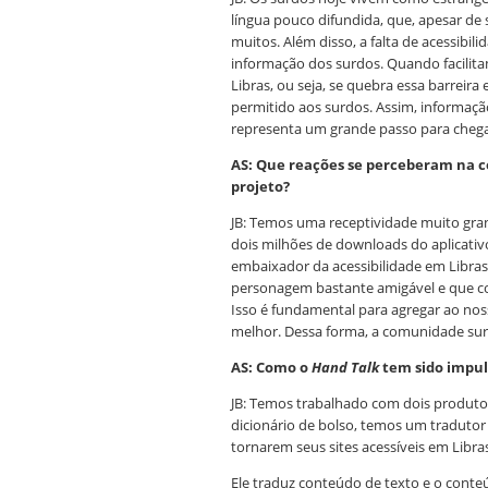
língua pouco difundida, que, apesar de s
muitos. Além disso, a falta de acessibil
informação dos surdos. Quando facilit
Libras, ou seja, se quebra essa barreira 
permitido aos surdos. Assim, informação
representa um grande passo para chegar
AS: Que reações se perceberam na 
projeto?
JB: Temos uma receptividade muito gr
dois milhões de downloads do aplicati
embaixador da acessibilidade em Libras
personagem bastante amigável e que c
Isso é fundamental para agregar ao nos
melhor. Dessa forma, a comunidade surd
AS: Como o
Hand Talk
tem sido impul
JB: Temos trabalhado com dois produtos
dicionário de bolso, temos um tradutor
tornarem seus sites acessíveis em Libra
Ele traduz conteúdo de texto e o conte