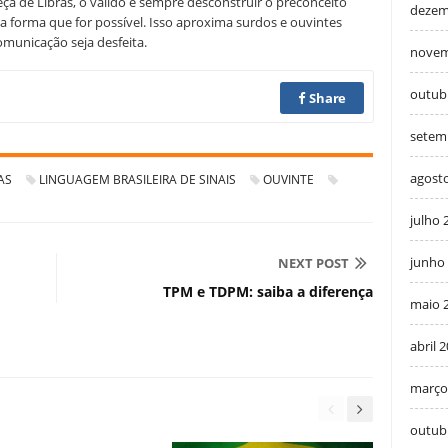
ça de Libras, o válido é sempre desconstruir o preconceito
dezem
a forma que for possível. Isso aproxima surdos e ouvintes
comunicação seja desfeita.
novem
outub
Share
setem
agost
AS
LINGUAGEM BRASILEIRA DE SINAIS
OUVINTE
julho 
junho
NEXT POST
TPM e TDPM: saiba a diferença
maio 
abril 
março
outub