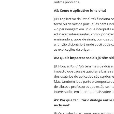
outros produtos.
AS: Como o aplicativo funciona?
JB: O aplicativo da
Hand Talk
funciona co
texto ou de voz de português para Libra
– o personagem em 3d que interpreta es
educação interessantes, como, por ex
ensinando grupos de sinais, como sauda
a função dicionário é onde você pode c
as explicações da origem.
AS: Quais impactos sociais já têm sid
JB: Hoje, a
Hand Talk
tem mais de dois m
impacto que causa é quebrar a barreira
dos usuários do aplicativo são surdos, e
Mas, também, boa parte é composta de o
de Libras e professores que estão se m
interessados em aprender mais sobre a
AS: Por que facilitar o diálogo entr
inclusão?
JB: Os surdos hoje vivem como estrange