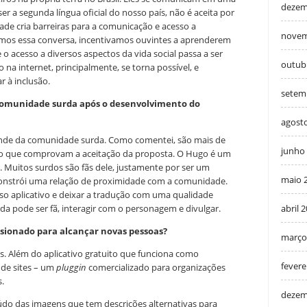
dezem
er a segunda língua oficial do nosso país, não é aceita por
idade cria barreiras para a comunicação e acesso a
novem
amos essa conversa, incentivamos ouvintes a aprenderem
e o acesso a diversos aspectos da vida social passa a ser
outub
 na internet, principalmente, se torna possível, e
 à inclusão.
setem
comunidade surda após o desenvolvimento do
agost
ande da comunidade surda. Como comentei, são mais de
junho
vo que comprovam a aceitação da proposta. O Hugo é um
. Muitos surdos são fãs dele, justamente por ser um
maio 
onstrói uma relação de proximidade com a comunidade.
so aplicativo e deixar a tradução com uma qualidade
a pode ser fã, interagir com o personagem e divulgar.
abril 
sionado para alcançar novas pessoas?
março
. Além do aplicativo gratuito que funciona como
fevere
 de sites – um
pluggin
comercializado para organizações
s.
dezem
údo das imagens que tem descrições alternativas para