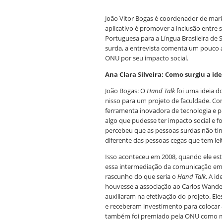
João Vitor Bogas é coordenador de mar
aplicativo é promover a inclusão entre
Portuguesa para a Língua Brasileira de
surda, a entrevista comenta um pouco a
ONU por seu impacto social.
Ana Clara Silveira: Como surgiu a i
João Bogas: O
Hand Talk
foi uma ideia 
nisso para um projeto de faculdade. C
ferramenta inovadora de tecnologia e p
algo que pudesse ter impacto social e f
percebeu que as pessoas surdas não tin
diferente das pessoas cegas que tem leit
Isso aconteceu em 2008, quando ele esta
essa intermediação da comunicação em p
rascunho do que seria o
Hand Talk
. A i
houvesse a associação ao Carlos Wande
auxiliaram na efetivação do projeto. E
e receberam investimento para colocar
também foi premiado pela ONU como me