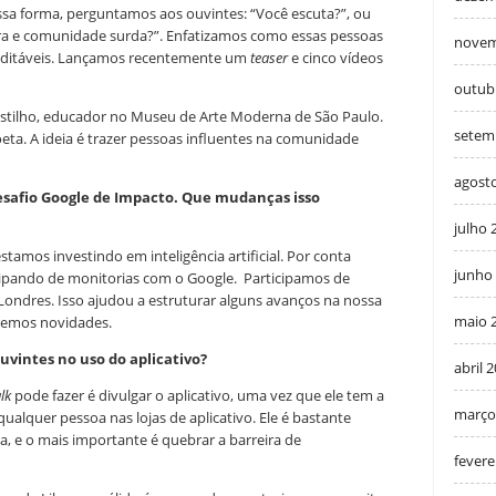
essa forma, perguntamos aos ouvintes: “Você escuta?”, ou
ura e comunidade surda?”. Enfatizamos como essas pessoas
novem
creditáveis. Lançamos recentemente um
teaser
e cinco vídeos
outub
stilho, educador no Museu de Arte Moderna de São Paulo.
setem
eta. A ideia é trazer pessoas influentes na comunidade
agost
esafio Google de Impacto. Que mudanças isso
julho 
estamos investindo em inteligência artificial. Por conta
junho
icipando de monitorias com o Google. Participamos de
ondres. Isso ajudou a estruturar alguns avanços na nossa
maio 
remos novidades.
uvintes no uso do aplicativo?
abril 
lk
pode fazer é divulgar o aplicativo, uma vez que ele tem a
março
ualquer pessoa nas lojas de aplicativo. Ele é bastante
sa, e o mais importante é quebrar a barreira de
fevere