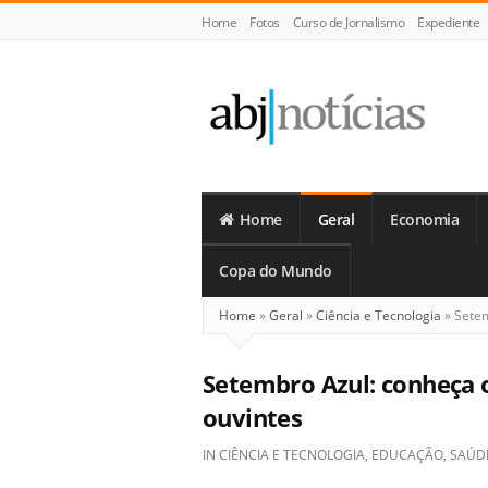
Home
Fotos
Curso de Jornalismo
Expediente
ABJ
Notícias
Home
Geral
Economia
Copa do Mundo
Home
»
Geral
»
Ciência e Tecnologia
»
Setem
Setembro Azul: conheça o
ouvintes
IN
CIÊNCIA E TECNOLOGIA
,
EDUCAÇÃO
,
SAÚD