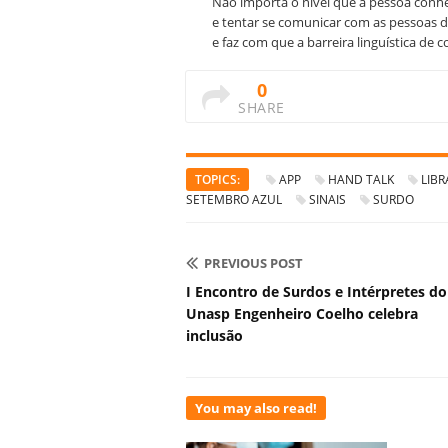
Não importa o nível que a pessoa conhe
e tentar se comunicar com as pessoas d
e faz com que a barreira linguística de 
0
SHARE
TOPICS:
APP
HAND TALK
LIBR
SETEMBRO AZUL
SINAIS
SURDO
PREVIOUS POST
I Encontro de Surdos e Intérpretes do
Unasp Engenheiro Coelho celebra
inclusão
You may also read!