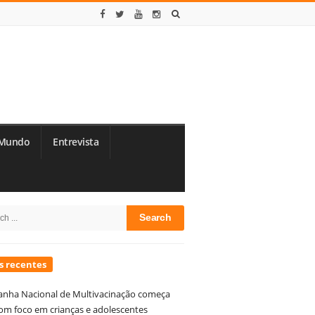
Mundo
Entrevista
te
h
debar
s recentes
nha Nacional de Multivacinação começa
om foco em crianças e adolescentes