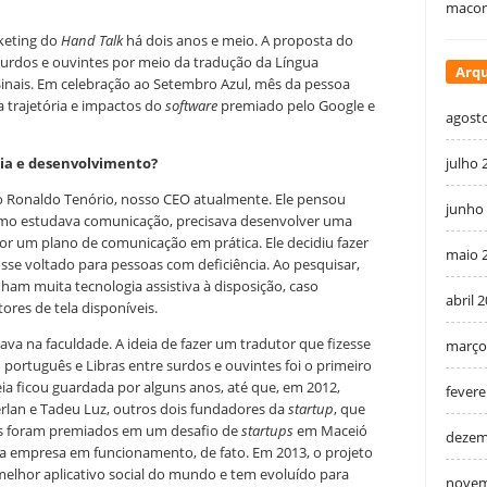
macon
keting do
Hand Talk
há dois anos e meio. A proposta do
 surdos e ouvintes por meio da tradução da Língua
Arqu
 Sinais. Em celebração ao Setembro Azul, mês da pessoa
 trajetória e impactos do
software
premiado pelo Google e
agost
deia e desenvolvimento?
julho 
do Ronaldo Tenório, nosso CEO atualmente. Ele pensou
junho
omo estudava comunicação, precisava desenvolver uma
or um plano de comunicação em prática. Ele decidiu fazer
maio 
osse voltado para pessoas com deficiência. Ao pesquisar,
ham muita tecnologia assistiva à disposição, caso
abril 
ores de tela disponíveis.
va na faculdade. A ideia de fazer um tradutor que fizesse
março
ortuguês e Libras entre surdos e ouvintes foi o primeiro
deia ficou guardada por alguns anos, até que, em 2012,
fevere
rlan e Tadeu Luz, outros dois fundadores da
startup
, que
les foram premiados em um desafio de
startups
em Maceió
dezem
 a empresa em funcionamento, de fato. Em 2013, o projeto
lhor aplicativo social do mundo e tem evoluído para
novem