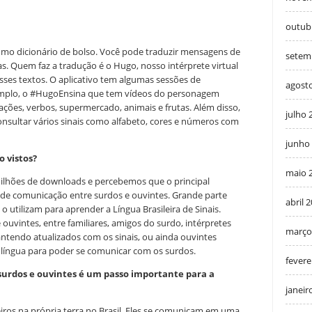
outub
mo dicionário de bolso. Você pode traduzir mensagens de
setem
s. Quem faz a tradução é o Hugo, nosso intérprete virtual
ses textos. O aplicativo tem algumas sessões de
agost
emplo, o #HugoEnsina que tem vídeos do personagem
ções, verbos, supermercado, animais e frutas. Além disso,
julho 
onsultar vários sinais como alfabeto, cores e números com
junho
o vistos?
maio 
ilhões de downloads e percebemos que o principal
 de comunicação entre surdos e ouvintes. Grande parte
abril 
 o utilizam para aprender a Língua Brasileira de Sinais.
uvintes, entre familiares, amigos do surdo, intérpretes
março
antendo atualizados com os sinais, ou ainda ouvintes
 língua para poder se comunicar com os surdos.
fevere
e surdos e ouvintes é um passo importante para a
janeir
iros na própria terra no Brasil. Eles se comunicam em uma