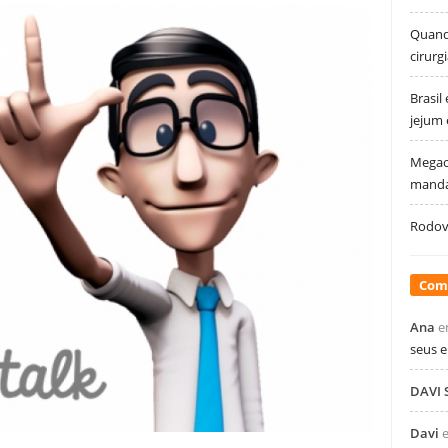
Quando
cirurg
Brasil
jejum
Megao
manda
Rodovi
Com
Ana
e
seus 
DAVI
Davi