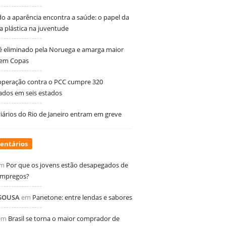
 a aparência encontra a saúde: o papel da
ia plástica na juventude
 é eliminado pela Noruega e amarga maior
 em Copas
peração contra o PCC cumpre 320
dos em seis estados
ários do Rio de Janeiro entram em greve
entários
m
Por que os jovens estão desapegados de
empregos?
 SOUSA
em
Panetone: entre lendas e sabores
em
Brasil se torna o maior comprador de