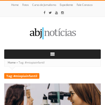
Home
Fotos
Curso de Jornalismo
Expediente
Fale Conosco
ABJ
Notícias
Home
»
Tag:
#miopiainfantil
Tag:
#miopiainfantil