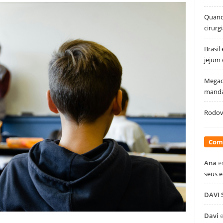
Quando
cirurg
Brasil
jejum
Megao
manda
Rodovi
Com
Ana
e
seus 
DAVI
Davi