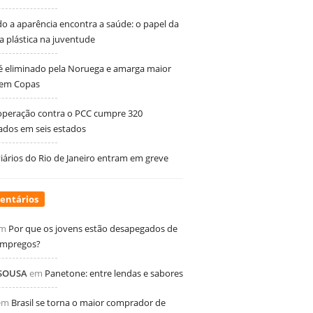
 a aparência encontra a saúde: o papel da
ia plástica na juventude
 é eliminado pela Noruega e amarga maior
 em Copas
peração contra o PCC cumpre 320
dos em seis estados
ários do Rio de Janeiro entram em greve
entários
m
Por que os jovens estão desapegados de
empregos?
 SOUSA
em
Panetone: entre lendas e sabores
em
Brasil se torna o maior comprador de