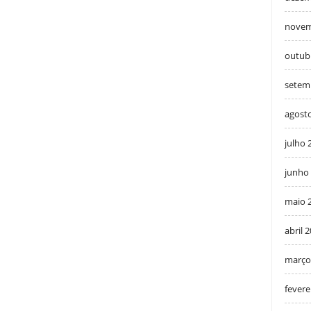
novem
outub
setem
agost
julho 
junho
maio 
abril 
março
fevere