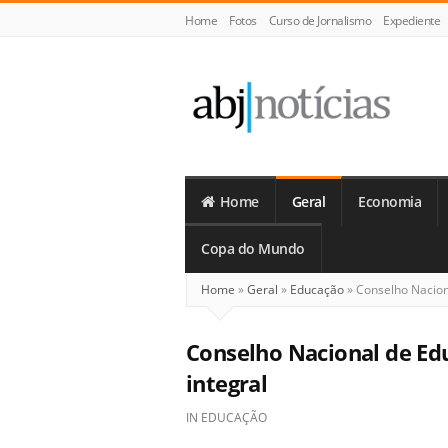
Home
Fotos
Curso de Jornalismo
Expediente
ABJ
Notícias
Home
Geral
Economia
Copa do Mundo
Home
»
Geral
»
Educação
»
Conselho Naciona
Conselho Nacional de Ed
integral
IN
EDUCAÇÃO