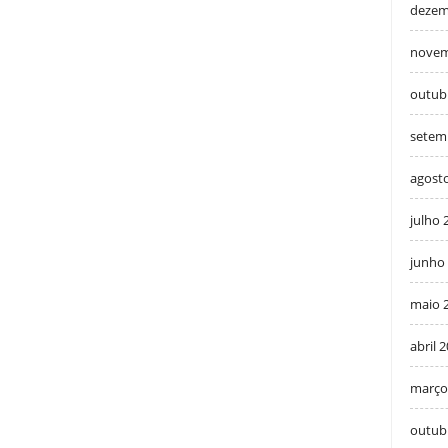
dezem
novem
outub
setem
agost
julho 
junho
maio 
abril 
março
outub