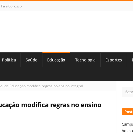
Fale Conosco
Política
Saúde
Educação
Tecnologia
Esportes
Si
l de Educação modifica regras no ensino integral
Searc
Si
for:
ucação modifica regras no ensino
Post
Campa
hoje c