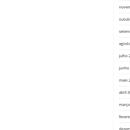
novem
outub
setem
agost
julho 
junho
maio 
abril 
março
fevere
dezem