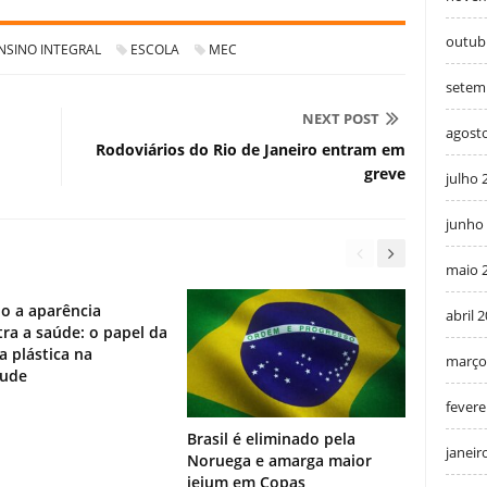
outub
NSINO INTEGRAL
ESCOLA
MEC
setem
NEXT POST
agost
Rodoviários do Rio de Janeiro entram em
greve
julho 
junho
maio 
o a aparência
abril 
ra a saúde: o papel da
ia plástica na
março
tude
fevere
Brasil é eliminado pela
janeir
Noruega e amarga maior
jejum em Copas