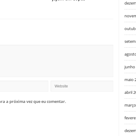
dezem
novem
outub
setem
agost
junho
maio 
abril 
ra a próxima vez que eu comentar.
março
fevere
dezem