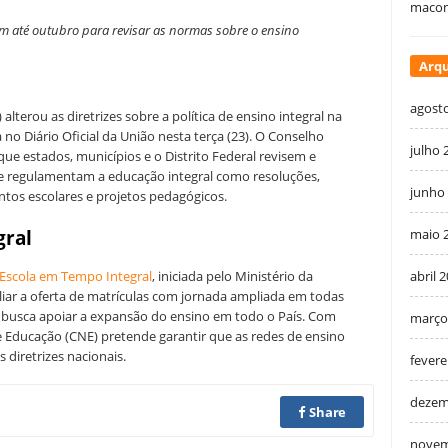
macon
têm até outubro para revisar as normas sobre o ensino
Arqu
agost
terou as diretrizes sobre a política de ensino integral na
 no Diário Oficial da União nesta terça (23). O Conselho
julho 
que estados, municípios e o Distrito Federal revisem e
e regulamentam a educação integral como resoluções,
junho
mentos escolares e projetos pedagógicos.
gral
maio 
Escola em Tempo Integral
, iniciada pelo Ministério da
abril 
iar a oferta de matrículas com jornada ampliada em todas
ca busca apoiar a expansão do ensino em todo o País. Com
março
e Educação (CNE) pretende garantir que as redes de ensino
diretrizes nacionais.
fevere
dezem
Share
novem