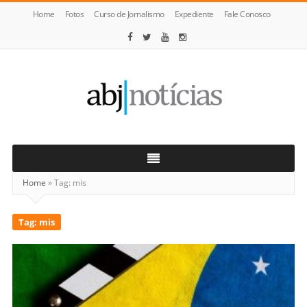
Home
Fotos
Curso de Jornalismo
Expediente
Fale Conosco
ABJ
Notícias
Home
»
Tag:
mis
Tag:
mis