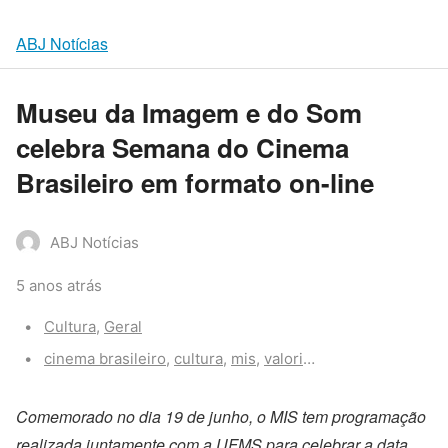
ABJ Notícias
Museu da Imagem e do Som
celebra Semana do Cinema
Brasileiro em formato on-line
ABJ Notícias
5 anos atrás
Categories:
Cultura
,
Geral
Tags:
cinema brasileiro
,
cultura
,
mis
,
valorização
Comemorado no dia 19 de junho, o MIS tem programação
realizada juntamente com a UFMS para celebrar a data