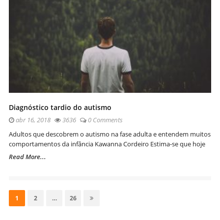
Diagnóstico tardio do autismo
abr 16, 2018
3636
0 Comments
Adultos que descobrem o autismo na fase adulta e entendem muitos
comportamentos da infância Kawanna Cordeiro Estima-se que hoje
Read More...
Navegação
por
Page
Page
Page
1
2
…
26
posts
Site