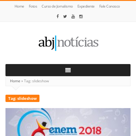
Home
Fotos
Curso de Jornalismo
Expediente
Fale Conosco
ABJ
Notícias
Home
»
Tag:
slideshow
Tag:
slideshow