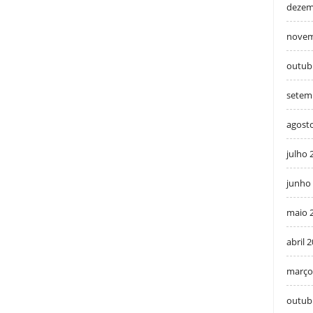
dezem
novem
outub
setem
agost
julho 
junho
maio 
abril 
março
outub