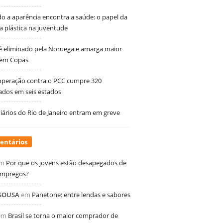
 a aparência encontra a saúde: o papel da
ia plástica na juventude
 é eliminado pela Noruega e amarga maior
 em Copas
peração contra o PCC cumpre 320
dos em seis estados
ários do Rio de Janeiro entram em greve
entários
m
Por que os jovens estão desapegados de
empregos?
 SOUSA
em
Panetone: entre lendas e sabores
em
Brasil se torna o maior comprador de