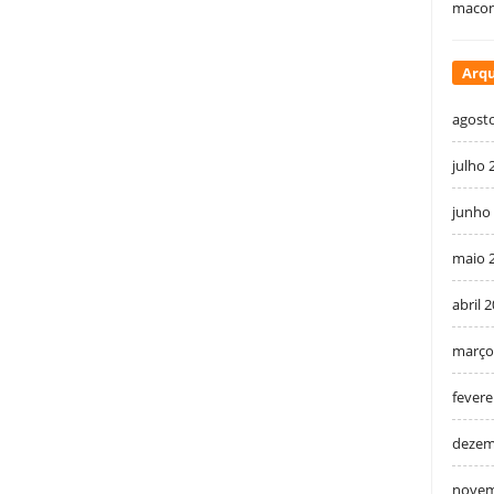
macon
Arqu
agost
julho 
junho
maio 
abril 
março
fevere
dezem
novem