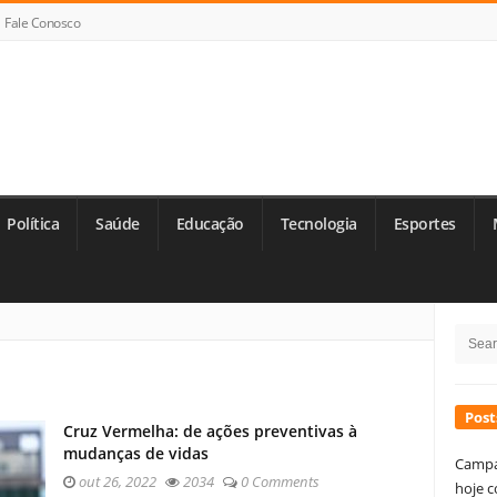
Fale Conosco
Política
Saúde
Educação
Tecnologia
Esportes
Si
Searc
Si
for:
Post
Cruz Vermelha: de ações preventivas à
mudanças de vidas
Campa
out 26, 2022
2034
0 Comments
hoje c