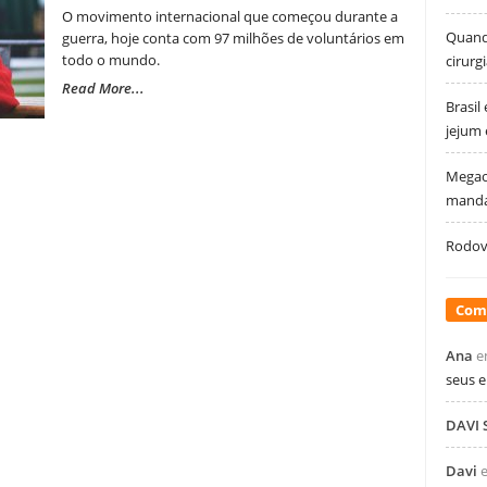
O movimento internacional que começou durante a
Quando
guerra, hoje conta com 97 milhões de voluntários em
todo o mundo.
cirurg
Read More...
Brasil
jejum
Megao
manda
Rodovi
Com
Ana
e
seus 
DAVI
Davi