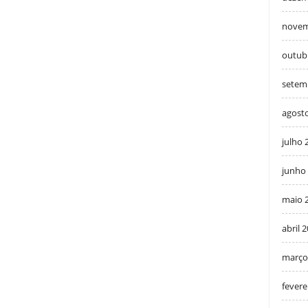
novem
outub
setem
agost
julho 
junho
maio 
abril 
março
fevere