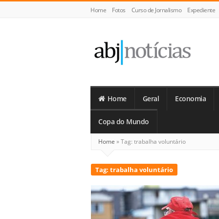
Home
Fotos
Curso de Jornalismo
Expediente
ABJ
Notícias
Home
Geral
Economia
Copa do Mundo
Home
»
Tag:
trabalha voluntário
Tag:
trabalha voluntário