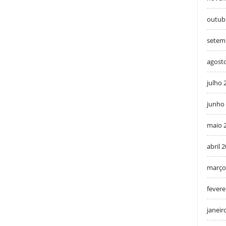
outub
setem
agost
julho 
junho
maio 
abril 
março
fevere
janeir