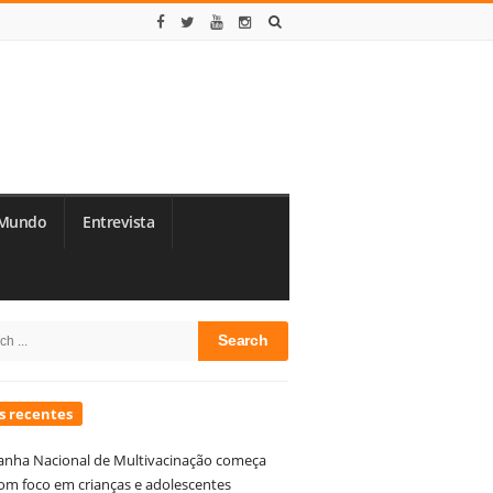
Mundo
Entrevista
te
h
debar
s recentes
nha Nacional de Multivacinação começa
om foco em crianças e adolescentes