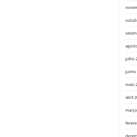
novem
outub
setem
agost
julho 
junho
maio 
abril 
março
fevere
dezem