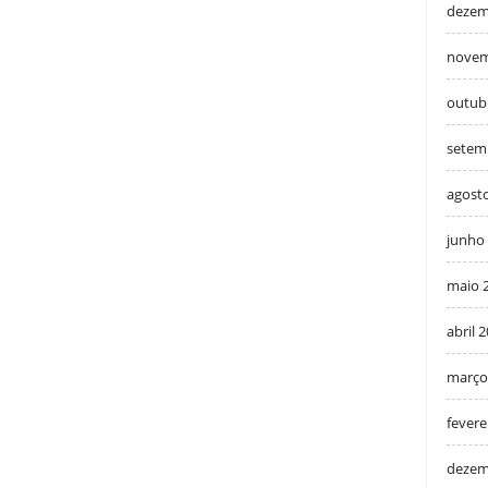
dezem
novem
outub
setem
agost
junho
maio 
abril 
março
fevere
dezem