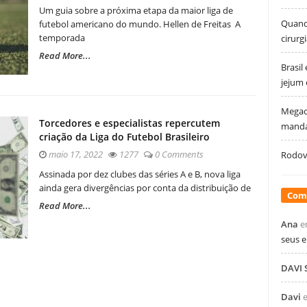
Um guia sobre a próxima etapa da maior liga de
Quando
futebol americano do mundo. Hellen de Freitas A
temporada
cirurg
Read More...
Brasil
jejum
Megao
Torcedores e especialistas repercutem
manda
criação da Liga do Futebol Brasileiro
maio 17, 2022
1277
0 Comments
Rodovi
Assinada por dez clubes das séries A e B, nova liga
ainda gera divergências por conta da distribuição de
Com
Read More...
Ana
e
seus 
DAVI
Davi