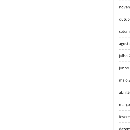
novem
outub
setem
agost
julho 
junho
maio 
abril 
março
fevere
dezem