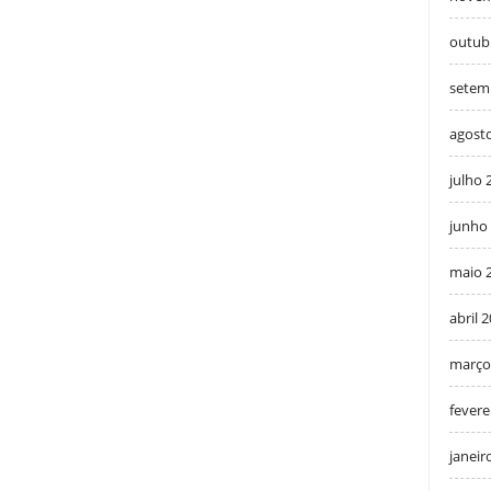
outub
setem
agost
julho 
junho
maio 
abril 
março
fevere
janeir