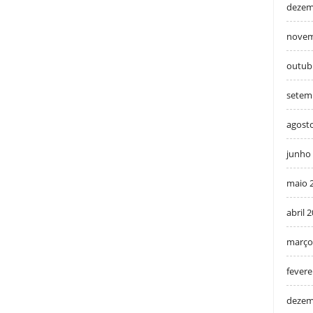
dezem
novem
outub
setem
agost
junho
maio 
abril 
março
fevere
dezem