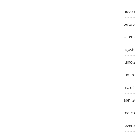
novem
outub
setem
agost
julho 
junho
maio 
abril 
março
fevere