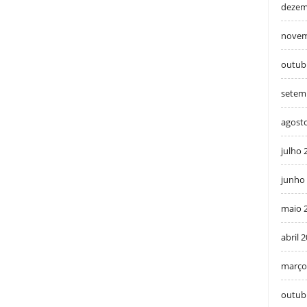
dezem
novem
outub
setem
agost
julho 
junho
maio 
abril 
março
outub