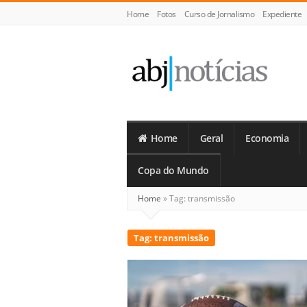
Home
Fotos
Curso de Jornalismo
Expediente
ABJ
Notícias
Home
Geral
Economia
Copa do Mundo
Home
»
Tag:
transmissão
Tag:
transmissão