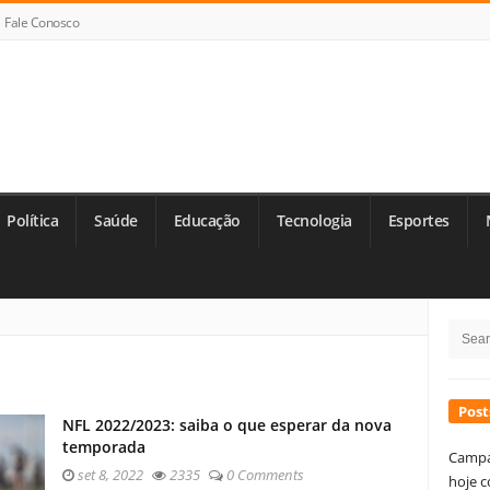
Fale Conosco
Política
Saúde
Educação
Tecnologia
Esportes
Si
Searc
Si
for:
Post
NFL 2022/2023: saiba o que esperar da nova
temporada
Campa
set 8, 2022
2335
0 Comments
hoje c