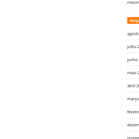
macon
Arqu
agost
julho 
junho
maio 
abril 
março
fevere
dezem
novem