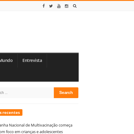
Mundo
Entrevista
te
h
debar
s recentes
nha Nacional de Multivacinação começa
om foco em crianças e adolescentes