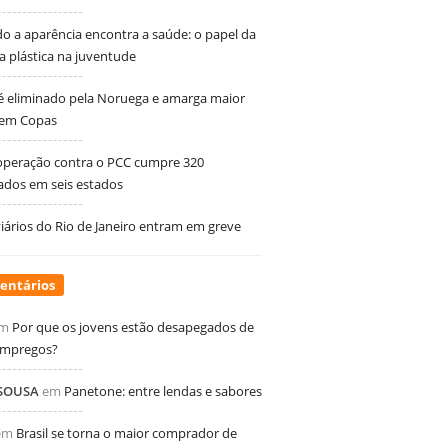
 a aparência encontra a saúde: o papel da
ia plástica na juventude
 é eliminado pela Noruega e amarga maior
 em Copas
peração contra o PCC cumpre 320
dos em seis estados
ários do Rio de Janeiro entram em greve
entários
m
Por que os jovens estão desapegados de
empregos?
 SOUSA
em
Panetone: entre lendas e sabores
em
Brasil se torna o maior comprador de