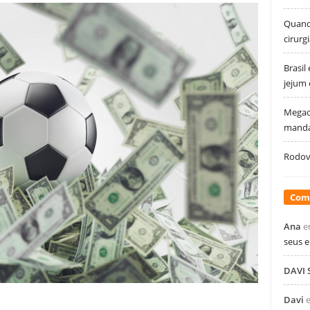
Quando
cirurg
Brasil
jejum
Megao
manda
Rodovi
Com
Ana
e
seus 
DAVI
Davi