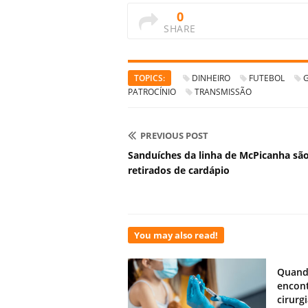
0
SHARE
TOPICS:
DINHEIRO
FUTEBOL
PATROCÍNIO
TRANSMISSÃO
PREVIOUS POST
Sanduíches da linha de McPicanha sã
retirados de cardápio
You may also read!
Quand
encont
cirurg