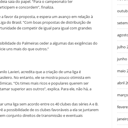
ideia saia do papel. “Para o campeonato ter
rticipem e concordem”, finaliza.
outub
é a favor da proposta, e espera um avanço em relação à
iga do Brasil. “Com boas propostas de distribuição de
setem
tunidade de competir de igual para igual com grandes
agost
ibilidade do Palmeiras ceder a algumas das exigências do
julho 
icie uns mais do que outros.”
junho
maio 
nilo Lavieri, acredita que a criação de uma liga é
asileiro. No entanto, ele se mostra pouco otimista em
abril 
nômicas. “Os times mais ricos e populares querem ser
r superior aos outros”, explica. Para ele, não há, a
março
iar uma liga sem acordo entre os 40 clubes das séries A e B.
fevere
vê a possibilidade de os clubes favoráveis a ela se juntarem
m conjunto direitos de transmissão e eventuais
janeir