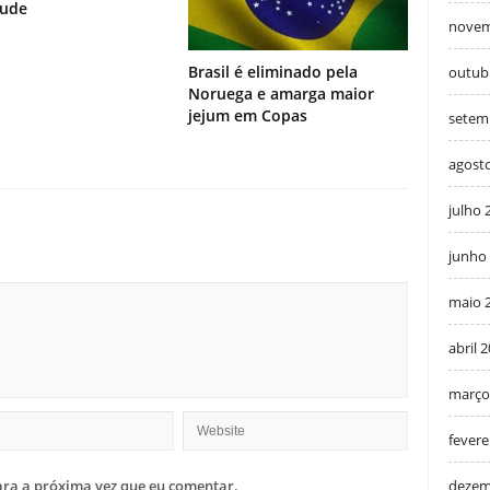
tude
novem
Brasil é eliminado pela
outub
Noruega e amarga maior
jejum em Copas
setem
agost
julho 
junho
maio 
abril 
março
fevere
dezem
ra a próxima vez que eu comentar.