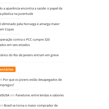
 a aparência encontra a saúde: o papel da
ia plástica na juventude
 é eliminado pela Noruega e amarga maior
 em Copas
peração contra o PCC cumpre 320
dos em seis estados
ários do Rio de Janeiro entram em greve
entários
m
Por que os jovens estão desapegados de
empregos?
 SOUSA
em
Panetone: entre lendas e sabores
em
Brasil se torna o maior comprador de