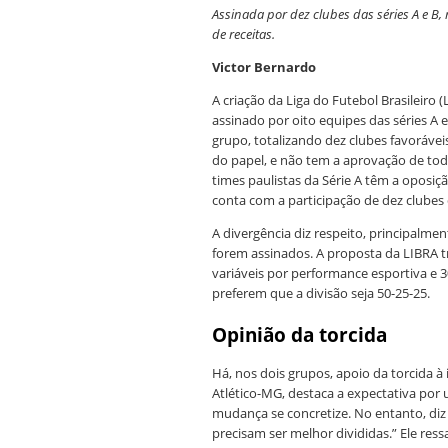
Assinada por dez clubes das séries A e B,
de receitas.
Victor Bernardo
A criação da Liga do Futebol Brasileiro 
assinado por oito equipes das séries A 
grupo, totalizando dez clubes favoráveis
do papel, e não tem a aprovação de todo
times paulistas da Série A têm a oposiç
conta com a participação de dez clubes
A divergência diz respeito, principalme
forem assinados. A proposta da LIBRA t
variáveis por performance esportiva e 
preferem que a divisão seja 50-25-25.
Opinião da torcida
Há, nos dois grupos, apoio da torcida à 
Atlético-MG, destaca a expectativa por 
mudança se concretize. No entanto, diz 
precisam ser melhor divididas.” Ele res