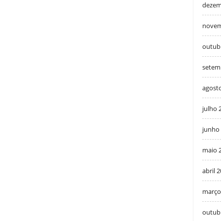
dezem
novem
outub
setem
agost
julho 
junho
maio 
abril 
março
outub