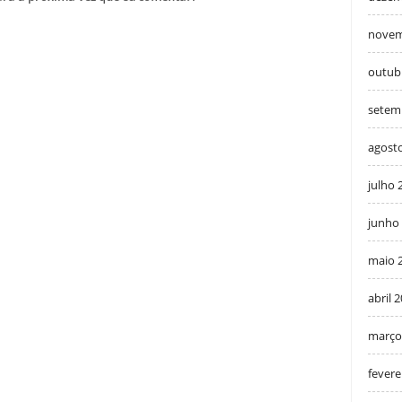
novem
outub
setem
agost
julho 
junho
maio 
abril 
março
fevere