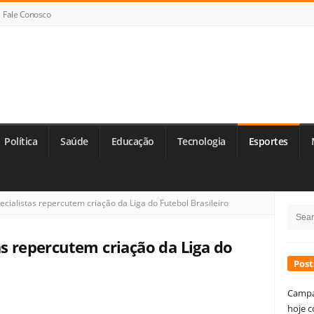
Fale Conosco
Política
Saúde
Educação
Tecnologia
Esportes
Si
cialistas repercutem criação da Liga do Futebol Brasileiro
Searc
Si
for:
as repercutem criação da Liga do
Post
Campa
hoje c