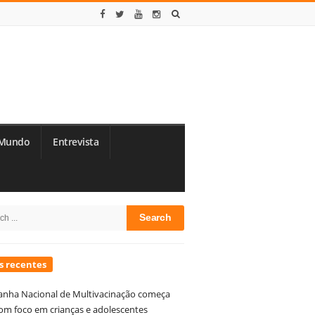
Mundo
Entrevista
te
h
debar
s recentes
nha Nacional de Multivacinação começa
om foco em crianças e adolescentes