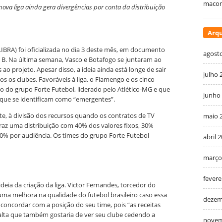
macon
 nova liga ainda gera divergências por conta da distribuição
Arqu
(LIBRA) foi oficializada no dia 3 deste mês, em documento
agost
e B. Na última semana, Vasco e Botafogo se juntaram ao
 ao projeto. Apesar disso, a ideia ainda está longe de sair
julho 
s os clubes. Favoráveis à liga, o Flamengo e os cinco
ão do grupo Forte Futebol, liderado pelo Atlético-MG e que
junho
 que se identificam como “emergentes”.
nte, à divisão dos recursos quando os contratos de TV
maio 
raz uma distribuição com 40% dos valores fixos, 30%
30% por audiência. Os times do grupo Forte Futebol
abril 
março
fevere
ideia da criação da liga. Victor Fernandes, torcedor do
uma melhora na qualidade do futebol brasileiro caso essa
dezem
concordar com a posição do seu time, pois “as receitas
salta que também gostaria de ver seu clube cedendo a
novem