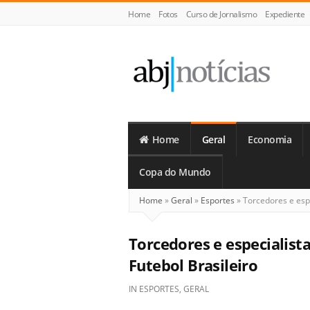
Home
Fotos
Curso de Jornalismo
Expediente
ABJ
Notícias
Home
Geral
Economia
Copa do Mundo
Home
»
Geral
»
Esportes
»
Torcedores e espe
Torcedores e especialist
Futebol Brasileiro
IN
ESPORTES
,
GERAL