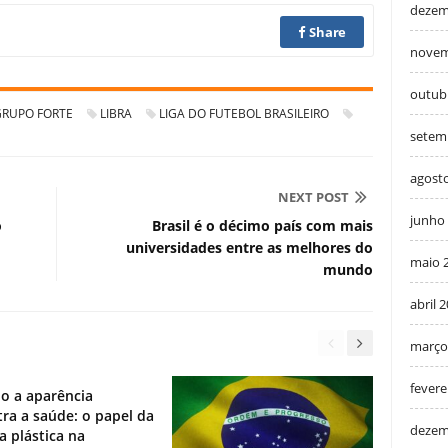
dezem
Share
novem
outub
GRUPO FORTE
LIBRA
LIGA DO FUTEBOL BRASILEIRO
setem
agost
NEXT POST
junho
o
Brasil é o décimo país com mais
universidades entre as melhores do
maio 
mundo
abril 
março
fevere
o a aparência
ra a saúde: o papel da
dezem
ia plástica na