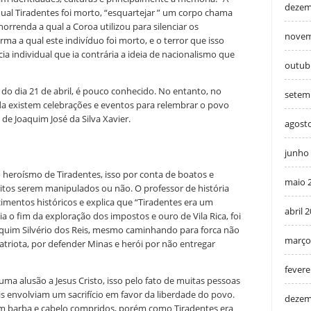
dezem
qual Tiradentes foi morto, “esquartejar ” um corpo chama
orrenda a qual a Coroa utilizou para silenciar os
novem
a a qual este indivíduo foi morto, e o terror que isso
 individual que ia contrária a ideia de nacionalismo que
outub
 do dia 21 de abril, é pouco conhecido. No entanto, no
setem
da existem celebrações e eventos para relembrar o povo
de Joaquim José da Silva Xavier.
agost
junho
do heroísmo de Tiradentes, isso por conta de boatos e
maio 
critos serem manipulados ou não. O professor de história
mentos históricos e explica que “Tiradentes era um
abril 
ria o fim da exploração dos impostos e ouro de Vila Rica, foi
aquim Silvério dos Reis, mesmo caminhando para forca não
março
riota, por defender Minas e herói por não entregar
fevere
uma alusão a Jesus Cristo, isso pelo fato de muitas pessoas
is envolviam um sacrifício em favor da liberdade do povo.
dezem
m barba e cabelo compridos, porém como Tiradentes era