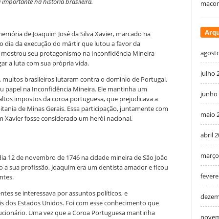
mportante na história brasileira.
macon
Arqu
 memória de Joaquim José da Silva Xavier, marcado na
o dia da execução do mártir que lutou a favor da
agost
 mostrou seu protagonismo na Inconfidência Mineira
ar a luta com sua própria vida.
julho 
 muitos brasileiros lutaram contra o domínio de Portugal.
eu papel na Inconfidência Mineira. Ele mantinha um
junho
altos impostos da coroa portuguesa, que prejudicava a
itania de Minas Gerais. Essa participação, juntamente com
maio 
m Xavier fosse considerado um herói nacional.
abril 
março
 dia 12 de novembro de 1746 na cidade mineira de São João
o a sua profissão, Joaquim era um dentista amador e ficou
fevere
ntes.
ntes se interessava por assuntos políticos, e
dezem
is dos Estados Unidos. Foi com esse conhecimento que
ucionário. Uma vez que a Coroa Portuguesa mantinha
novem