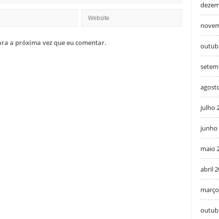
dezem
novem
ra a próxima vez que eu comentar.
outub
setem
agost
julho 
junho
maio 
abril 
março
outub