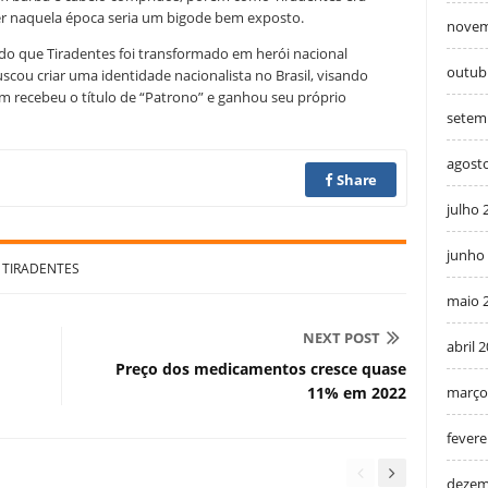
ter naquela época seria um bigode bem exposto.
novem
ando que Tiradentes foi transformado em herói nacional
outub
cou criar uma identidade nacionalista no Brasil, visando
im recebeu o título de “Patrono” e ganhou seu próprio
setem
agost
Share
julho 
junho
TIRADENTES
maio 
NEXT POST
abril 
Preço dos medicamentos cresce quase
março
11% em 2022
fevere
dezem