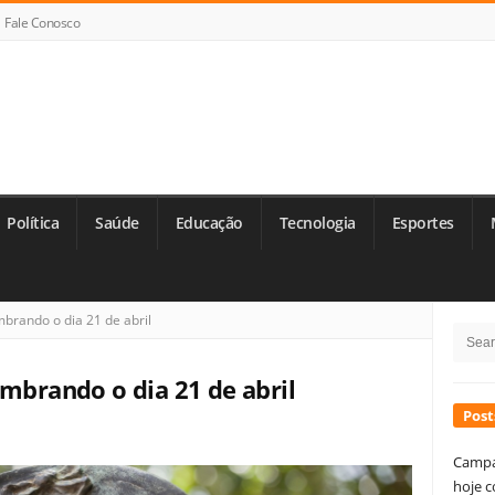
Fale Conosco
Política
Saúde
Educação
Tecnologia
Esportes
Si
brando o dia 21 de abril
Searc
Si
for:
embrando o dia 21 de abril
Post
Campa
hoje c