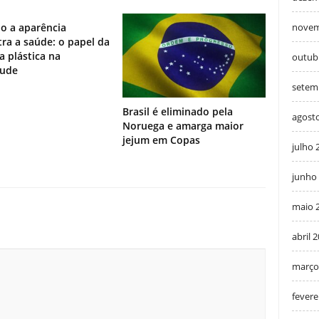
novem
o a aparência
ra a saúde: o papel da
ia plástica na
outub
tude
setem
Brasil é eliminado pela
agost
Noruega e amarga maior
jejum em Copas
julho 
junho
maio 
abril 
março
fevere