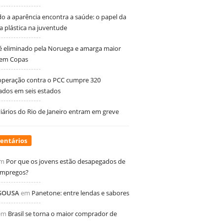
 a aparência encontra a saúde: o papel da
ia plástica na juventude
 é eliminado pela Noruega e amarga maior
 em Copas
peração contra o PCC cumpre 320
dos em seis estados
ários do Rio de Janeiro entram em greve
entários
m
Por que os jovens estão desapegados de
empregos?
 SOUSA
em
Panetone: entre lendas e sabores
em
Brasil se torna o maior comprador de