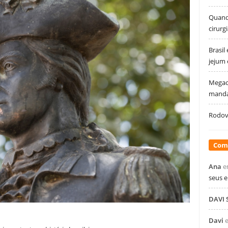
Quando
cirurg
Brasil
jejum
Megao
manda
Rodovi
Com
Ana
e
seus 
DAVI
Davi