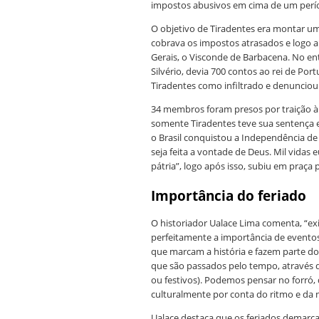
impostos abusivos em cima de um perío
O objetivo de Tiradentes era montar um
cobrava os impostos atrasados e logo a
Gerais, o Visconde de Barbacena.
No en
Silvério, devia 700 contos ao rei de Por
Tiradentes como infiltrado e denunciou
34 membros foram presos por traição 
somente Tiradentes teve sua sentença e
o Brasil conquistou a Independência de
seja feita a vontade de Deus. Mil vidas e
pátria”, logo após isso, subiu em praça p
Importância do feriado
O historiador Ualace Lima comenta, “e
perfeitamente a importância de eventos
que marcam a história e fazem parte 
que são passados pelo tempo, através d
ou festivos). Podemos pensar no forró
culturalmente por conta do ritmo e da n
Ualace destaca que os feriados demarca