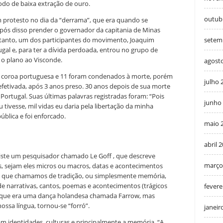
do de baixa extração de ouro.
outub
 protesto no dia da “derrama”, que era quando se
pós disso prender o governador da capitania de Minas
setem
tanto, um dos participantes do movimento, Joaquim
tugal e, para ter a dívida perdoada, entrou no grupo de
 o plano ao Visconde.
agost
à coroa portuguesa e 11 foram condenados à morte, porém
julho 
fetivada, após 3 anos preso. 30 anos depois de sua morte
 Portugal.
Suas últimas palavras registradas foram: “Pois
junho
u tivesse, mil vidas eu daria pela libertação da minha
ública e foi enforcado.
maio 
abril 
xiste um pesquisador chamado Le Goff , que descreve
março
, sejam eles micros ou macros, datas e acontecimentos
do que chamamos de tradição, ou simplesmente memória,
e narrativas, cantos, poemas e acontecimentos (trágicos
fevere
, que era uma dança holandesa chamada Farrow, mas
ossa língua, tornou-se “forró”.
janeir
m identidades, culturas e principalmente a memória. “A