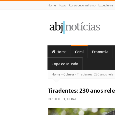
Home
Fotos
Curso de Jornalismo
Expediente
ABJ
Notícias
Home
Geral
Economia
Copa do Mundo
Home
»
Cultura
»
Tiradentes: 230 anos relem
Tiradentes: 230 anos rel
IN
CULTURA
,
GERAL