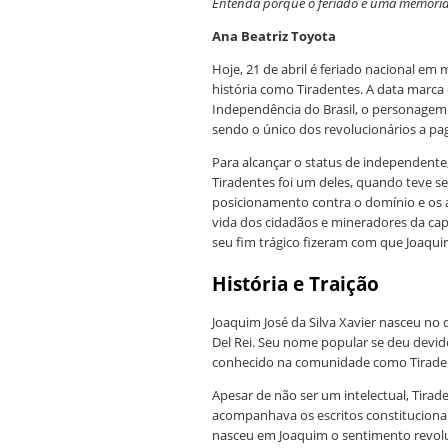
Entenda porque o feriado é uma memória i
Ana Beatriz Toyota
Hoje, 21 de abril é feriado nacional em
história como Tiradentes. A data marca 
Independência do Brasil, o personagem
sendo o único dos revolucionários a pag
Para alcançar o status de independente,
Tiradentes foi um deles, quando teve s
posicionamento contra o domínio e os 
vida dos cidadãos e mineradores da cap
seu fim trágico fizeram com que Joaqui
História e Traição
Joaquim José da Silva Xavier nasceu no
Del Rei. Seu nome popular se deu devid
conhecido na comunidade como Tirade
Apesar de não ser um intelectual, Tirade
acompanhava os escritos constituciona
nasceu em Joaquim o sentimento revol