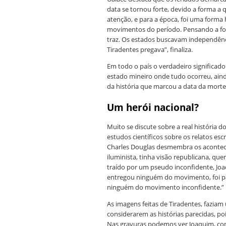
data se tornou forte, devido a forma a 
atenção, e para a época, foi uma forma h
movimentos do período. Pensando a form
traz. Os estados buscavam independência
Tiradentes pregava”, finaliza.
Em todo o país o verdadeiro significado
estado mineiro onde tudo ocorreu, ain
da história que marcou a data da morte 
Um herói nacional?
Muito se discute sobre a real história 
estudos científicos sobre os relatos es
Charles Douglas desmembra os aconteci
iluminista, tinha visão republicana, que
traído por um pseudo inconfidente, Jo
entregou ninguém do movimento, foi pat
ninguém do movimento inconfidente.”
As imagens feitas de Tiradentes, faziam 
considerarem as histórias parecidas, po
Nas gravuras podemos ver Joaquim, co