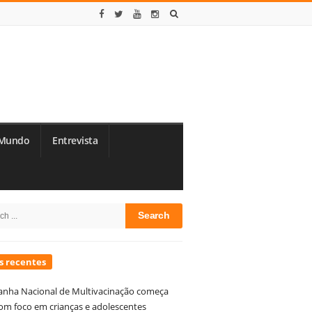
Mundo
Entrevista
te
h
debar
s recentes
nha Nacional de Multivacinação começa
om foco em crianças e adolescentes