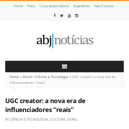
Home
Fotos
Curso de Jornalismo
Expediente
Fale Conosco
ABJ
Notícias
Home
»
Geral
»
Ciência e Tecnologia
»
UGC creator: a nova era de
influenciadores “reais”
UGC creator: a nova era de
influenciadores “reais”
IN
CIÊNCIA E TECNOLOGIA
,
CULTURA
,
GERAL