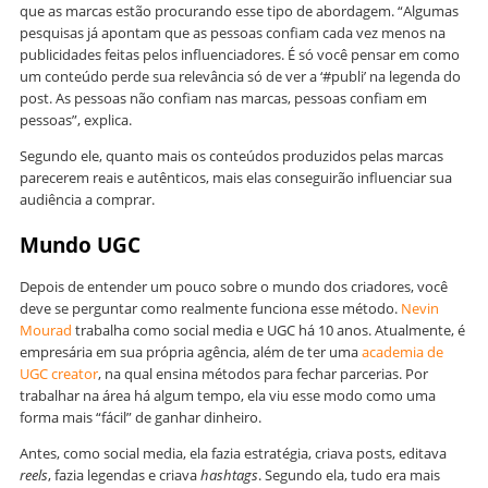
que as marcas estão procurando esse tipo de abordagem. “Algumas
pesquisas já apontam que as pessoas confiam cada vez menos na
publicidades feitas pelos influenciadores. É só você pensar em como
um conteúdo perde sua relevância só de ver a ‘#publi’ na legenda do
post. As pessoas não confiam nas marcas, pessoas confiam em
pessoas”, explica.
Segundo ele, quanto mais os conteúdos produzidos pelas marcas
parecerem reais e autênticos, mais elas conseguirão influenciar sua
audiência a comprar.
Mundo UGC
Depois de entender um pouco sobre o mundo dos criadores, você
deve se perguntar como realmente funciona esse método.
Nevin
Mourad
trabalha como social media e UGC há 10 anos. Atualmente, é
empresária em sua própria agência, além de ter uma
academia de
UGC creator
, na qual ensina métodos para fechar parcerias. Por
trabalhar na área há algum tempo, ela viu esse modo como uma
forma mais “fácil” de ganhar dinheiro.
Antes, como social media, ela fazia estratégia, criava posts, editava
reels
, fazia legendas e criava
hashtags
. Segundo ela, tudo era mais