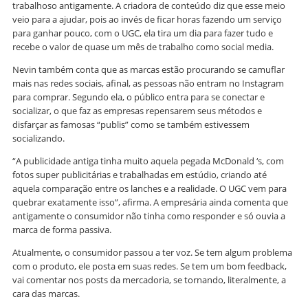
trabalhoso antigamente. A criadora de conteúdo diz que esse meio
veio para a ajudar, pois ao invés de ficar horas fazendo um serviço
para ganhar pouco, com o UGC, ela tira um dia para fazer tudo e
recebe o valor de quase um mês de trabalho como social media.
Nevin também conta que as marcas estão procurando se camuflar
mais nas redes sociais, afinal, as pessoas não entram no Instagram
para comprar. Segundo ela, o público entra para se conectar e
socializar, o que faz as empresas repensarem seus métodos e
disfarçar as famosas “publis” como se também estivessem
socializando.
“A publicidade antiga tinha muito aquela pegada McDonald ‘s, com
fotos super publicitárias e trabalhadas em estúdio, criando até
aquela comparação entre os lanches e a realidade. O UGC vem para
quebrar exatamente isso”, afirma. A empresária ainda comenta que
antigamente o consumidor não tinha como responder e só ouvia a
marca de forma passiva.
Atualmente, o consumidor passou a ter voz. Se tem algum problema
com o produto, ele posta em suas redes. Se tem um bom feedback,
vai comentar nos posts da mercadoria, se tornando, literalmente, a
cara das marcas.