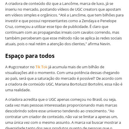
A criadora de conteúdo diz que a Lancôme, marca de luxo, já se
inseriu no mercado, postando vídeos de UGC creators que apostam
em vídeos simples e orgânicos. “Até a Lancôme, que tem bilhões para
investir e que possui representantes como a Zendaya e Penelope
Cruz, começou a utilizar esse tipo de publicidade. É claro que
continuam com as propagandas irreais com cavalos correndo, mas
também perceberam que esse método não se aplica às redes sociais
atuais, pois o real retém a atenção dos clientes,” afirma Nevin.
Espaço para todos
A #ugccreator no
Tik Tok
já acumula mais de um
bilhão de
visualizações até o momento. Com uma potência dessas chegando
ao país, será que a saturação do mercado é possível? De acordo com
a criadora de conteúdo UGC, Mariana Bortoluzzi Bortolini, essa não é
uma realidade.
A criadora acredita que o UGC apenas começou no Brasil, ou seja,
cada vez mais pessoas interessadas proporcionando mais marcas
descobrindo sobre esse universo tendendo ao crescimento. “Ao
contratar um criador de conteúdo, não vai se limitar a apenas um,
uma única vez com o mesmo assunto. A marca vai buscar mostrar a
diversidade tanto dos seus produtos quanto de pessoas que o