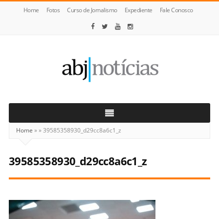
Home
Fotos
Curso de Jornalismo
Expediente
Fale Conosco
ABJ
Notícias
Home
»
»
39585358930_d29cc8a6c1_z
39585358930_d29cc8a6c1_z