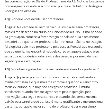
Em comemoração ao Dia do Professor, nós da ABJ Notícias buscamos
homenagear e incentivar a profissão por meio da história de Ângela
Rodrigues de Almeida.
ABJ:
Por que você decidiu ser professora?
Ângela:
Na verdade eu nem sabia que um dia eu seria professora,
mas eu me descobri no curso de Ciências Sociais. No último período
da graduação, comecei a fazer estágio na sala de aula e realmente
descobri que queria ser professora lá. Tirei nota máxima no estágio,
fui elogiada pelo meu professor e pela escola. Percebi que era aquilo
que eu queria, me encontrei naquele curso e naquele estágio e eu
sabia que eu poderia mudar a vida das pessoas por meio do meu
legado que é a educação.
ABJ:
Você tem alguma história marcante envolvendo a profissão?
Ângela:
Já passei por muitas histórias marcantes envolvendo a
minha profissão e o que mais me comove é quando eu encontro
meus ex-alunos, que hoje são colegas de profissão. É muito
satisfatório quando eles me agradecem pela inspiração, pela
motivação para seguir essa carreira e quando eles têm a mesma
paixão pela carreira que eu. Isso é muito gratificante e me emociona
bastante, porque o maior sonho do professor é ver o seu aluno