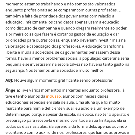
momento estamos trabalhando e não somos tão valorizados
enquanto profissionais ao se comparar com outras profissões. E
também a falta de prioridade dos governantes com relação à
educação. Infelizmente, os candidatos apenas usam a educação
como discurso de campanha e quando chegam realmente ao poder,
a primeira coisa que fazem é cortar os gastos da educação e dar
prioridades para outras coisas, enquanto deveriam investir mais na
valorização e capacitação dos professores. A educação transforma,
liberta e muda a sociedade, se os governantes pensassem dessa
forma, haveria menos problemas sociais, a população carcerária seria
pequena e se investissem na escola talvez não haveria tanto gasto na
segurança. Nós teríamos uma sociedade muito melhor.
ABJ:
Houve algum momento gratificante sendo professora?
Ângela:
Tive vários momentos marcantes enquanto professora. Já
tive e tenho alunos da
inclusão
, alunos com necessidades
educacionais especiais em sala de aula. Uma aluna que foi muito
marcante para mim é deficiente visual, eu acho ela um exemplo de
determinação porque apesar da escola, na época, não ter o aparato e
preparação para recebê-la e mesmo com toda a sua limitação, ela ia
todos os dias nas aulas. Ela aprendia da forma dela, apenas ouvindo
e contando com o auxílio de nós, professores, que líamos as provas e