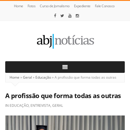
Home
Fotos
Curso de Jornalismo
Expediente
Fale Conosco
ABJ
Notícias
Home
»
Geral
»
Educação
»
A profissão que forma todas as outras
A profissão que forma todas as outras
IN
EDUCAÇÃO
,
ENTREVISTA
,
GERAL