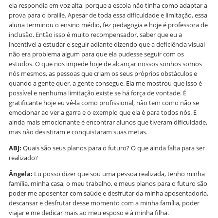
ela respondia em voz alta, porque a escola não tinha como adaptar a
prova para o braille. Apesar de toda essa dificuldade e limitação, essa
aluna terminou o ensino médio, fez pedagogia e hoje é professora de
inclusão. Então isso é muito recompensador, saber que eu a
incentivei a estudar e seguir adiante dizendo que a deficiência visual
não era problema algum para que ela pudesse seguir com os
estudos. O que nos impede hoje de alcançar nossos sonhos somos
nós mesmos, as pessoas que criam os seus próprios obstáculos e
quando a gente quer, a gente consegue. Ela me mostrou que isso é
possível e nenhuma limitação existe se há força de vontade. É
gratificante hoje eu vê-la como profissional, não tem como não se
emocionar ao ver a garra e o exemplo que ela é para todos nós. E
ainda mais emocionante é encontrar alunos que tiveram dificuldade,
mas não desistiram e conquistaram suas metas.
ABJ:
Quais são seus planos para o futuro? O que ainda falta para ser
realizado?
Ângela:
Eu posso dizer que sou uma pessoa realizada, tenho minha
família, minha casa, o meu trabalho, e meus planos para o futuro são
poder me aposentar com saúde e desfrutar da minha aposentadoria,
descansar e desfrutar desse momento com a minha família, poder
viajar e me dedicar mais ao meu esposo e à minha filha.