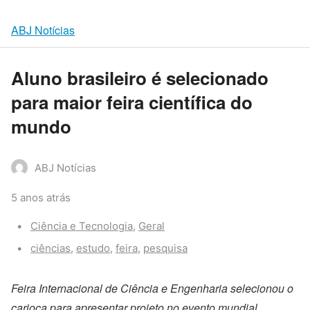
ABJ Notícias
Aluno brasileiro é selecionado
para maior feira científica do
mundo
ABJ Notícias
5 anos atrás
Categories:
Ciência e Tecnologia
,
Geral
Tags:
ciências
,
estudo
,
feira
,
pesquisa
Feira Internacional de Ciência e Engenharia selecionou o
carioca para apresentar projeto no evento mundial.