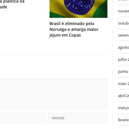
ia plástica na
tude
novem
outub
Brasil é eliminado pela
Noruega e amarga maior
jejum em Copas
setem
agost
julho 
junho
maio 
abril 
março
fevere