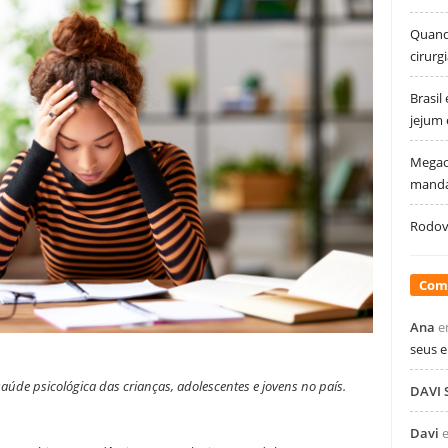
Quando
cirurg
Brasil
jejum
Megao
manda
Rodovi
Com
Ana
e
seus 
aúde psicológica das crianças, adolescentes e jovens no país.
DAVI
Davi