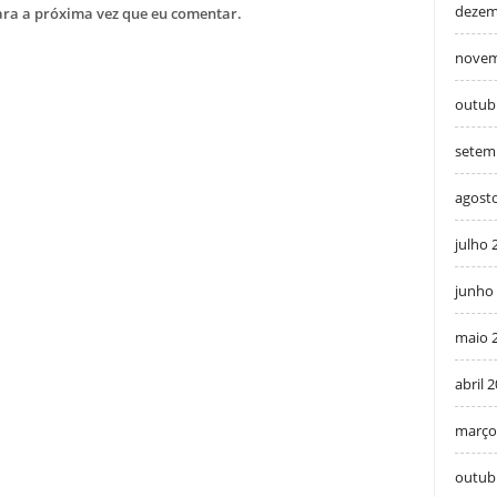
dezem
ra a próxima vez que eu comentar.
novem
outub
setem
agost
julho 
junho
maio 
abril 
março
outub