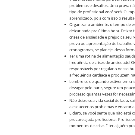
problemas e desafios. Uma prova nã
tipo de profissional você será. O im
aprendizado, pois com isso o resul
Organizar o ambiente, o tempo de es
deixar nada pra última hora. Deixar 
crises de ansiedade e prejudica seu 
prova ou apresentação de trabalho v
cronogramas, se planeje, dessa for
Ter uma rotina de alimentação saudáv
frequência de crises de ansiedade! O
responsáveis por regular o nosso h
a frequência cardíaca e produzem m
Lembre-se de quando estiver em cris
devagar pelo nariz, segure um pouco 
processo quantas vezes for necessár
Não deixe sua vida social de lado, sa
a esquecer os problemas e encarar a
E claro, se você sente que não está
procure ajuda profissional. Profissi
momentos de crise. E ter alguém pra d