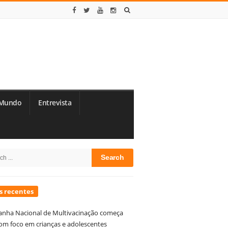
Mundo
Entrevista
te
h
debar
s recentes
nha Nacional de Multivacinação começa
om foco em crianças e adolescentes