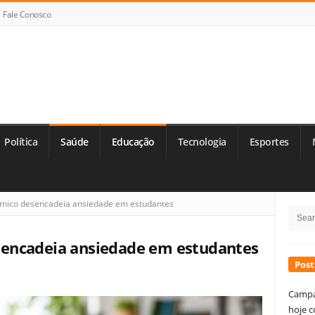
Fale Conosco
Política
Saúde
Educação
Tecnologia
Esportes
Si
ico desencadeia ansiedade em estudantes
Searc
Si
for:
encadeia ansiedade em estudantes
Post
Campa
hoje c