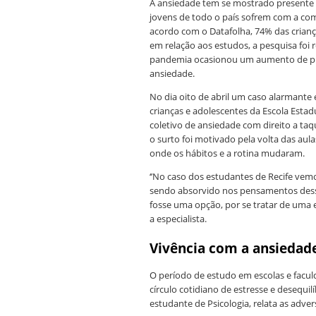
A ansiedade tem se mostrado presente 
jovens de todo o país sofrem com a com
acordo com o Datafolha, 74% das criança
em relação aos estudos, a pesquisa foi 
pandemia ocasionou um aumento de pro
ansiedade.
No dia oito de abril um caso alarmante 
crianças e adolescentes da Escola Esta
coletivo de ansiedade com direito a taq
o surto foi motivado pela volta das aul
onde os hábitos e a rotina mudaram.
‘’No caso dos estudantes de Recife ve
sendo absorvido nos pensamentos desse
fosse uma opção, por se tratar de uma es
a especialista.
Vivência com a ansiedad
O período de estudo em escolas e facu
círculo cotidiano de estresse e desequilí
estudante de Psicologia, relata as adv