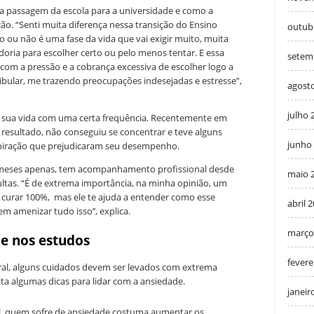
 da passagem da escola para a universidade e como a
ão. “Senti muita diferença nessa transição do Ensino
outub
 ou não é uma fase da vida que vai exigir muito, muita
doria para escolher certo ou pelo menos tentar. E essa
setem
om a pressão e a cobrança excessiva de escolher logo a
ibular, me trazendo preocupações indesejadas e estresse”,
agost
julho 
na sua vida com uma certa frequência. Recentemente em
esultado, não conseguiu se concentrar e teve alguns
junho
spiração que prejudicaram seu desempenho.
meses apenas, tem acompanhamento profissional desde
maio 
ultas. “É de extrema importância, na minha opinião, um
e curar 100%, mas ele te ajuda a entender como esse
abril 
 amenizar tudo isso’’, explica.
março
e nos estudos
fevere
ral, alguns cuidados devem ser levados com extrema
ita algumas dicas para lidar com a ansiedade.
janeir
al, quem sofre de ansiedade costuma aumentar os