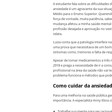
A estudante fala sobre as dificuldades
ansiedade é um agravante da sua situaç
Médio para o Ensino Superior. Querendo
força de vontade, muita paciência, sabe
mudança afetou a minha saúde mental c
profissão desejada e aprovação no vest
relata.
Luiza conta que a patologia interfere 
uma prova que necessitava de um bom r
sintomas como, tremores e falta de re
Apesar de tomar medicamentos a três 
2018 e prega a necessidade de ir a cons
profissional na área da saúde não vai t
problema funciona e métodos que podem
Como cuidar da ansiedad
Para uma melhoria na saúde pública ge
importância. A especialista Anny Kloss c
Trabalhe sua mente para ser racion