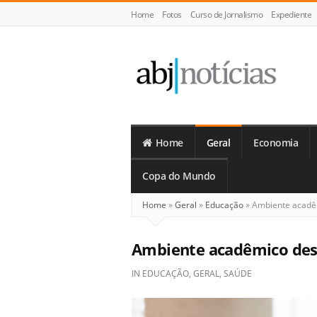
Home
Fotos
Curso de Jornalismo
Expediente
ABJ
Notícias
Home
Geral
Economia
Copa do Mundo
Home
»
Geral
»
Educação
»
Ambiente acadêm
Ambiente acadêmico des
IN
EDUCAÇÃO
,
GERAL
,
SAÚDE