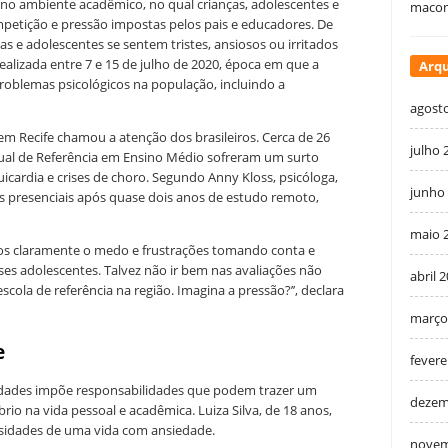
no ambiente acadêmico, no qual crianças, adolescentes e
macon
petição e pressão impostas pelos pais e educadores. De
s e adolescentes se sentem tristes, ansiosos ou irritados
realizada entre 7 e 15 de julho de 2020, época em que a
Arqu
blemas psicológicos na população, incluindo a
agost
em Recife chamou a atenção dos brasileiros. Cerca de 26
julho 
dual de Referência em Ensino Médio sofreram um surto
uicardia e crises de choro. Segundo Anny Kloss, psicóloga,
junho
as presenciais após quase dois anos de estudo remoto,
maio 
mos claramente o medo e frustrações tomando conta e
s adolescentes. Talvez não ir bem nas avaliações não
abril 
cola de referência na região. Imagina a pressão?’’, declara
março
e
fevere
ldades impõe responsabilidades que podem trazer um
dezem
brio na vida pessoal e acadêmica. Luiza Silva, de 18 anos,
ersidades de uma vida com ansiedade.
novem