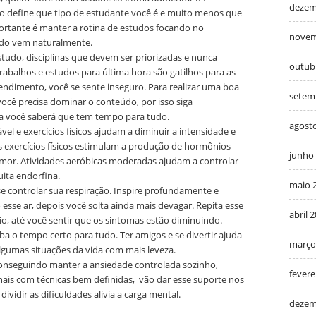
dezem
o define que tipo de estudante você é e muito menos que
portante é manter a rotina de estudos focando no
novem
tado vem naturalmente.
tudo, disciplinas que devem ser priorizadas e nunca
outub
trabalhos e estudos para última hora são gatilhos para as
rendimento, você se sente inseguro. Para realizar uma boa
setem
ocê precisa dominar o conteúdo, por isso siga
ma você saberá que tem tempo para tudo.
agost
el e exercícios físicos ajudam a diminuir a intensidade e
s exercícios físicos estimulam a produção de hormônios
junho
umor. Atividades aeróbicas moderadas ajudam a controlar
uita endorfina.
maio 
e controlar sua respiração. Inspire profundamente e
esse ar, depois você solta ainda mais devagar. Repita esse
abril 
io, até você sentir que os sintomas estão diminuindo.
iba o tempo certo para tudo. Ter amigos e se divertir ajuda
março
lgumas situações da vida com mais leveza.
 conseguindo manter a ansiedade controlada sozinho,
fevere
onais com técnicas bem definidas, vão dar esse suporte nos
ividir as dificuldades alivia a carga mental.
dezem