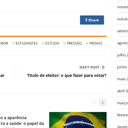
novem
outub
Share
setem
agost
ERIOR
ESTUDANTES
ESTUDO
PRESSÃO
PROVAS
julho 
junho
NEXT POST
zar
Título de eleitor: o que fazer para votar?
maio 
abril 
março
fevere
o a aparência
ra a saúde: o papel da
dezem