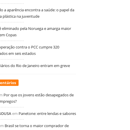
 a aparência encontra a saúde: o papel da
ia plástica na juventude
 é eliminado pela Noruega e amarga maior
 em Copas
peração contra o PCC cumpre 320
dos em seis estados
ários do Rio de Janeiro entram em greve
entários
m
Por que os jovens estão desapegados de
empregos?
 SOUSA
em
Panetone: entre lendas e sabores
em
Brasil se torna o maior comprador de