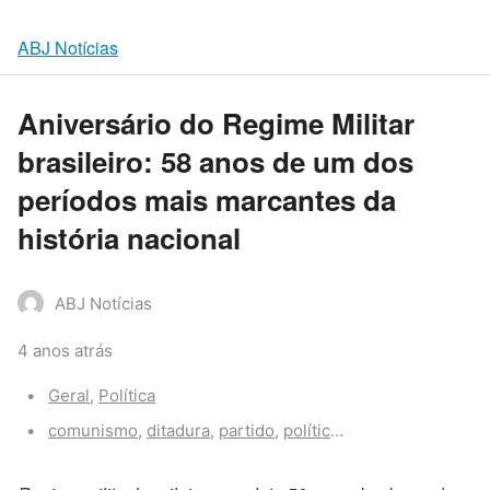
ABJ Notícias
Aniversário do Regime Militar
brasileiro: 58 anos de um dos
períodos mais marcantes da
história nacional
ABJ Notícias
4 anos atrás
Categories:
Geral
,
Política
Tags:
comunismo
,
ditadura
,
partido
,
política
,
Regime Militar
,
so