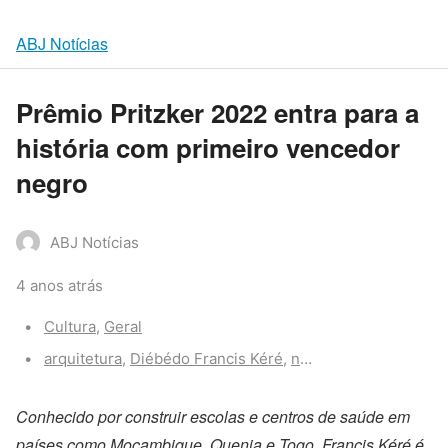
ABJ Notícias
Prêmio Pritzker 2022 entra para a
história com primeiro vencedor
negro
ABJ Notícias
4 anos atrás
Categories:
Cultura
,
Geral
Tags:
arquitetura
,
Diébédo Francis Kéré
,
nobel
,
Prêmio Pritzke
Conhecido por construir escolas e centros de saúde em
países como Moçambique, Quenia e Togo, Francis Kéré é