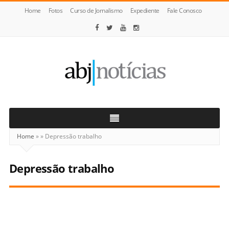
Home
Fotos
Curso de Jornalismo
Expediente
Fale Conosco
ABJ
Notícias
Home
»
»
Depressão trabalho
Depressão trabalho