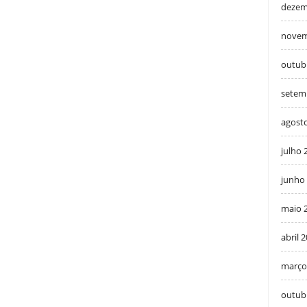
dezem
novem
outub
setem
agost
julho 
junho
maio 
abril 
março
outub