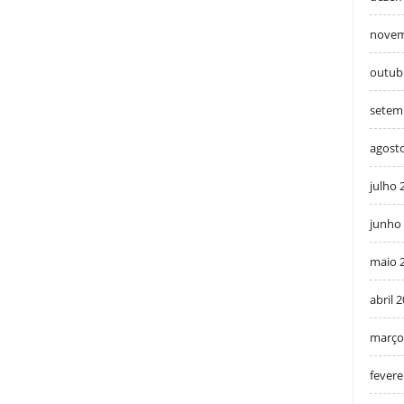
novem
outub
setem
agost
julho 
junho
maio 
abril 
março
fevere