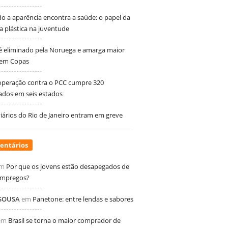
 a aparência encontra a saúde: o papel da
ia plástica na juventude
 é eliminado pela Noruega e amarga maior
 em Copas
peração contra o PCC cumpre 320
dos em seis estados
ários do Rio de Janeiro entram em greve
entários
m
Por que os jovens estão desapegados de
empregos?
 SOUSA
em
Panetone: entre lendas e sabores
em
Brasil se torna o maior comprador de