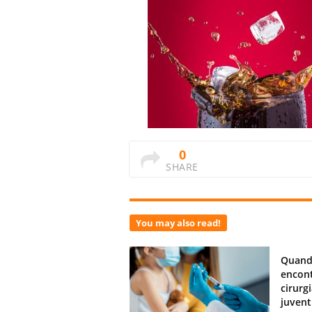
0
SHARE
You may also read!
Quand
encont
cirurg
juven