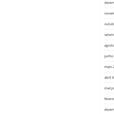
dezem
novem
outub
setem
agost
junho
maio 
abril 
março
fevere
dezem