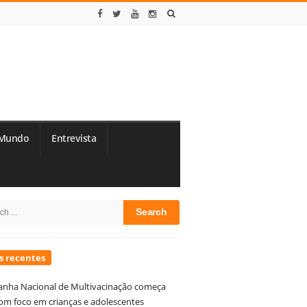
Mundo
Entrevista
te
h
debar
s recentes
nha Nacional de Multivacinação começa
om foco em crianças e adolescentes