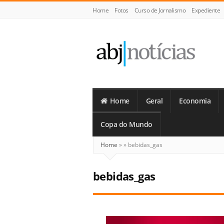
Home
Fotos
Curso de Jornalismo
Expediente
ABJ
Notícias
Home
Geral
Economia
Copa do Mundo
Home
»
»
bebidas_gas
bebidas_gas