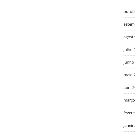
outub
setem
agost
julho 
junho
maio 
abril 
março
fevere
janeir