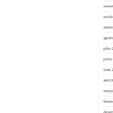
novem
outub
setem
agost
julho 
junho
maio 
abril 
março
fevere
dezem