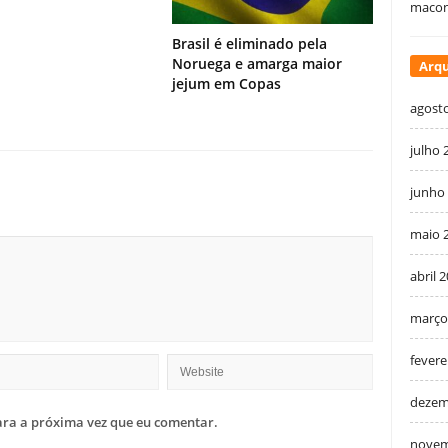
macon
Brasil é eliminado pela
Noruega e amarga maior
Arqu
jejum em Copas
agost
julho 
junho
maio 
abril 
março
fevere
dezem
ra a próxima vez que eu comentar.
novem