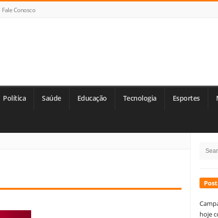
Fale Conosco
Política
Saúde
Educação
Tecnologia
Esportes
Si
Searc
Si
for:
Post
Campa
hoje c