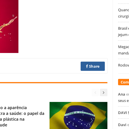
Quando
cirurg
Brasil
jejum
Megao
manda
Rodovi
Share
Com
Ana
e
seus 
o a aparência
DAVI
ra a saúde: o papel da
ia plástica na
tude
Davi