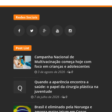
Redes Sociais
Post List
Campanha Nacional de
Multivacinação começa hoje com
foco em crianças e adolescentes
3 de agosto de 2026
-
0
Quando a aparência encontra a
Q
saúde: o papel da cirurgia plástica na
juventude
7 de julho de 2026
-
0
Brasil é eliminado pela Noruega e
amarga maior jejum em Copas