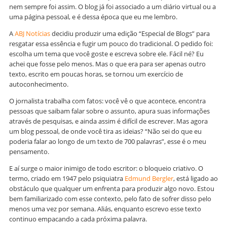
nem sempre foi assim. O blog já foi associado a um diário virtual ou a
uma página pessoal, e é dessa época que eu me lembro.
A
ABJ Notícias
decidiu produzir uma edição “Especial de Blogs” para
resgatar essa essência e fugir um pouco do tradicional. O pedido foi:
escolha um tema que você goste e escreva sobre ele. Fácil né? Eu
achei que fosse pelo menos. Mas o que era para ser apenas outro
texto, escrito em poucas horas, se tornou um exercício de
autoconhecimento.
O jornalista trabalha com fatos: você vê o que acontece, encontra
pessoas que saibam falar sobre o assunto, apura suas informações
através de pesquisas, e ainda assim é difícil de escrever. Mas agora
um blog pessoal, de onde você tira as ideias? “Não sei do que eu
poderia falar ao longo de um texto de 700 palavras”, esse é o meu
pensamento.
E aí surge o maior inimigo de todo escritor: o bloqueio criativo. O
termo, criado em 1947 pelo psiquiatra
Edmund Bergler
, está ligado ao
obstáculo que qualquer um enfrenta para produzir algo novo. Estou
bem familiarizado com esse contexto, pelo fato de sofrer disso pelo
menos uma vez por semana. Aliás, enquanto escrevo esse texto
continuo empacando a cada próxima palavra.