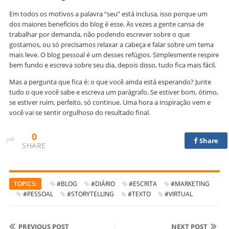
Em todos os motivos a palavra “seu” está inclusa, isso porque um
dos maiores benefícios do blog é esse. Às vezes a gente cansa de
trabalhar por demanda, não podendo escrever sobre o que
gostamos, ou só precisamos relaxar a cabeça e falar sobre um tema
mais leve. O blog pessoal é um desses refúgios. Simplesmente respire
bem fundo e escreva sobre seu dia, depois disso, tudo fica mais fácil.
Mas a pergunta que fica é: o que você ainda está esperando? Junte
tudo o que você sabe e escreva um parágrafo. Se estiver bom, ótimo,
se estiver ruim, perfeito, só continue. Uma hora a inspiração vem e
você vai se sentir orgulhoso do resultado final.
0
Share
SHARE
TOPICS:
#BLOG
#DIÁRIO
#ESCRITA
#MARKETING
#PESSOAL
#STORYTELLING
#TEXTO
#VIRTUAL
PREVIOUS POST
NEXT POST