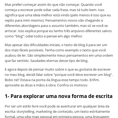
Mas preferi começar assim do que não começar. Quando você
começa a escrever pode odiar cada frase, mas tá tudo bem. Isso
significa que uma ideia melhor está vindo (pelo menos é isso que eu
repito para mim mesmo). Pensamentos novos vão chegando e
diferentes abordagens para o assunto também, mas só se você se
arriscar. Isso explica porque eu tenho três arquivos diferentes salvos
como “blog”: odiei todos e pensei em algo melhor.
Mas apesar das dificuldades iniciais, o texto de blog é para ser um
dos mais fáceis possíveis. Tenha como exemplo o texto que você
acabou de ler. São simplesmente meus pensamentos em uma ordem
que faz sentido. Saudades eternas desse tipo de blog.
E agora depois de pensar muito sobre o que eu gostaria de escrever
no meu blog, decidi falar sobre “porque você deve escrever um blog”.
Bobo né? Estava na ponta da língua esse tempo todo. Enfim,
aproveite as dicas e mãos à obra. Confira os motivos:
1- Para explorar uma nova forma de escrita
Por ser um estilo livre você pode se aventurar em qualquer área da
escrita: storytelling, marketing de conteúdo, um texto estritamente
formal, uma vibe mais pessoal em primeira pessoa, uma linguagem