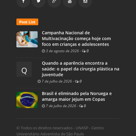
Post List
Campanha Nacional de
Multivacinação começa hoje com
foco em crianças e adolescentes
3 de agosto de 2026
-
0
Quando a aparência encontra a
Q
saúde: o papel da cirurgia plástica na
juventude
7 de julho de 2026
-
0
Brasil é eliminado pela Noruega e
amarga maior jejum em Copas
7 de julho de 2026
-
0
© Todos os direitos reservados - UNASP - Centro
Universitário Adventista de São Paulo