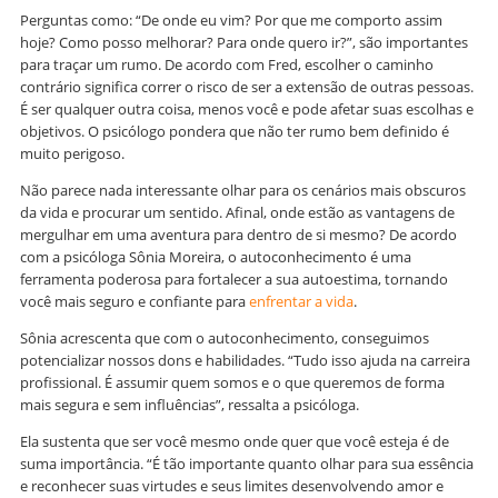
Perguntas como: “De onde eu vim? Por que me comporto assim
hoje? Como posso melhorar? Para onde quero ir?”, são importantes
para traçar um rumo. De acordo com Fred, escolher o caminho
contrário significa correr o risco de ser a extensão de outras pessoas.
É ser qualquer outra coisa, menos você e pode afetar suas escolhas e
objetivos. O psicólogo pondera que não ter rumo bem definido é
muito perigoso.
Não parece nada interessante olhar para os cenários mais obscuros
da vida e procurar um sentido. Afinal, onde estão as vantagens de
mergulhar em uma aventura para dentro de si mesmo? De acordo
com a psicóloga Sônia Moreira, o autoconhecimento é uma
ferramenta poderosa para fortalecer a sua autoestima, tornando
você mais seguro e confiante para
enfrentar a vida
.
Sônia acrescenta que com o autoconhecimento, conseguimos
potencializar nossos dons e habilidades. “Tudo isso ajuda na carreira
profissional. É assumir quem somos e o que queremos de forma
mais segura e sem influências”, ressalta a psicóloga.
Ela sustenta que ser você mesmo onde quer que você esteja é de
suma importância. “É tão importante quanto olhar para sua essência
e reconhecer suas virtudes e seus limites desenvolvendo amor e